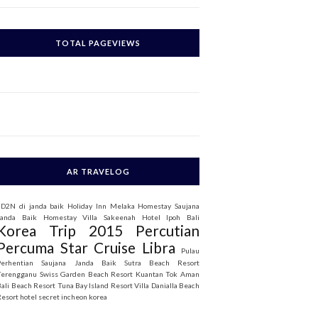
c
h
TOTAL PAGEVIEWS
o
AR TRAVELOG
3D2N di janda baik
Holiday Inn Melaka
Homestay Saujana
Janda Baik
Homestay Villa Sakeenah
Hotel Ipoh Bali
Korea Trip 2015
Percutian
Percuma Star Cruise Libra
Pulau
Perhentian
Saujana Janda Baik
Sutra Beach Resort
Terengganu
Swiss Garden Beach Resort Kuantan
Tok Aman
Bali Beach Resort
Tuna Bay Island Resort
Villa Danialla Beach
Resort
hotel secret incheon korea