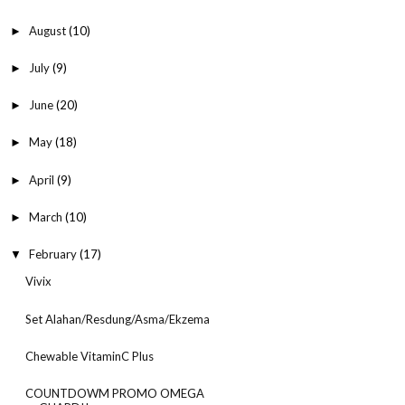
August
(10)
►
July
(9)
►
June
(20)
►
May
(18)
►
April
(9)
►
March
(10)
►
February
(17)
▼
Vivix
Set Alahan/Resdung/Asma/Ekzema
Chewable VitaminC Plus
COUNTDOWM PROMO OMEGA