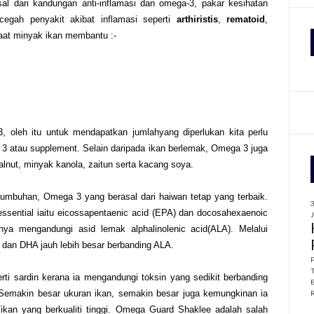
al dari kandungan anti-inflamasi dan omega-3, pakar kesihatan
cegah penyakit akibat inflamasi seperti
arthiristis
,
rematoid
,
f
faat minyak ikan membantu :-
r
:
 oleh itu untuk mendapatkan jumlahyang diperlukan kita perlu
atau supplement. Selain daripada ikan berlemak, Omega 3 juga
lnut, minyak kanola, zaitun serta kacang soya.
tumbuhan, Omega 3 yang berasal dari haiwan tetap yang terbaik.
 essential iaitu eicossapentaenic acid (EPA) dan docosahexaenoic
a mengandungi asid lemak alphalinolenic acid(ALA). Melalui
 dan DHA jauh lebih besar berbanding ALA.
erti sardin kerana ia mengandungi toksin yang sedikit berbanding
. Semakin besar ukuran ikan, semakin besar juga kemungkinan ia
/ikan yang berkualiti tinggi. Omega Guard Shaklee adalah salah