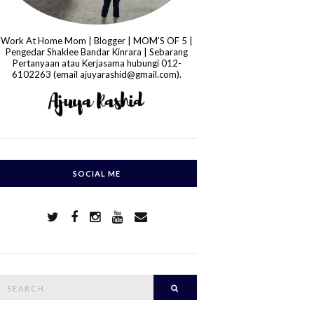
Work At Home Mom | Blogger | MOM'S OF 5 |
Pengedar Shaklee Bandar Kinrara | Sebarang
Pertanyaan atau Kerjasama hubungi 012-
6102263 (email ajuyarashid@gmail.com).
SOCIAL ME
S
Search
e
a