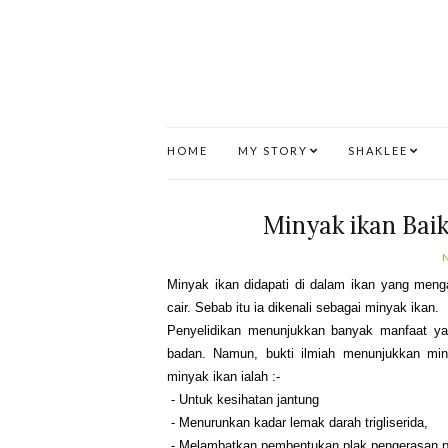
HOME
MY STORY
SHAKLEE
Minyak ikan Bai
Minyak ikan didapati di dalam ikan yang men
cair. Sebab itu ia dikenali sebagai minyak ikan.
Penyelidikan menunjukkan banyak manfaat yan
badan. Namun, bukti ilmiah menunjukkan min
minyak ikan ialah :-
- Untuk kesihatan jantung
- Menurunkan kadar lemak darah trigliserida,
- Melambatkan pembentukan plak pengerasan 