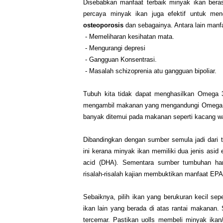
Disebabkan manfaat terbaik minyak ikan beras
percaya minyak ikan juga efektif untuk men
osteoporosis
dan sebagainya. Antara lain man
- Memeliharan kesihatan mata.
- Mengurangi depresi
- Gangguan Konsentrasi.
- Masalah schizoprenia atu gangguan bipoliar.
Tubuh kita tidak dapat menghasilkan Omega 3,
mengambil makanan yang mengandungi Omega 3 
banyak ditemui pada makanan seperti kacang wa
Dibandingkan dengan sumber semula jadi dari 
ini kerana minyak ikan memiliki dua jenis asid
acid (DHA). Sementara sumber tumbuhan hany
risalah-risalah kajian membuktikan manfaat EPA
Sebaiknya, pilih ikan yang berukuran kecil sep
ikan lain yang berada di atas rantai makanan
tercemar. Pastikan uolls membeli minyak ikan