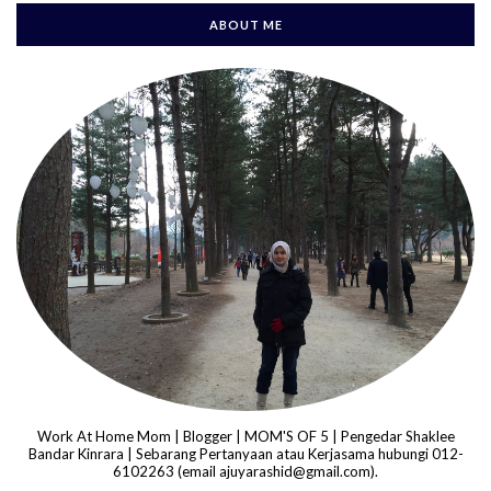
ABOUT ME
Work At Home Mom | Blogger | MOM'S OF 5 | Pengedar Shaklee
Bandar Kinrara | Sebarang Pertanyaan atau Kerjasama hubungi 012-
6102263 (email ajuyarashid@gmail.com).