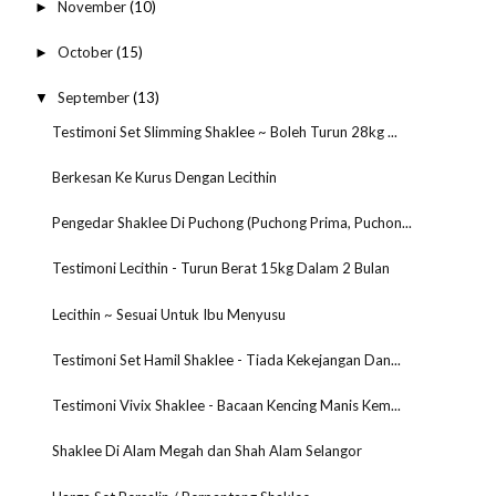
November
(10)
►
October
(15)
►
September
(13)
▼
Testimoni Set Slimming Shaklee ~ Boleh Turun 28kg ...
Berkesan Ke Kurus Dengan Lecithin
Pengedar Shaklee Di Puchong (Puchong Prima, Puchon...
Testimoni Lecithin - Turun Berat 15kg Dalam 2 Bulan
Lecithin ~ Sesuai Untuk Ibu Menyusu
Testimoni Set Hamil Shaklee - Tiada Kekejangan Dan...
Testimoni Vivix Shaklee - Bacaan Kencing Manis Kem...
Shaklee Di Alam Megah dan Shah Alam Selangor