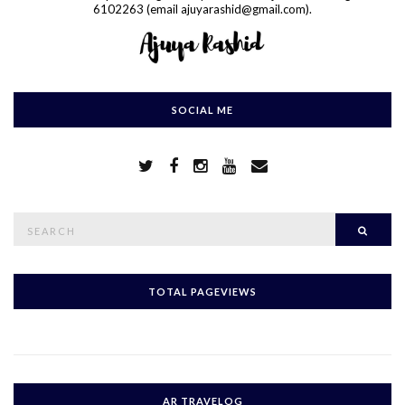
6102263 (email ajuyarashid@gmail.com).
SOCIAL ME
S
Searc
e
a
r
c
h
TOTAL PAGEVIEWS
f
o
r
:
AR TRAVELOG