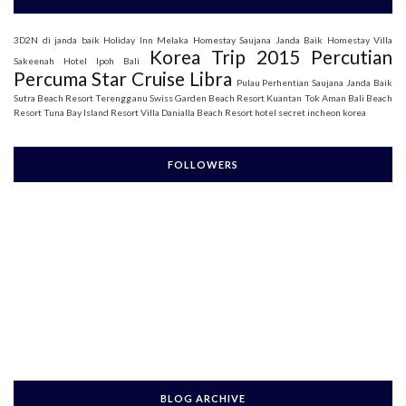
3D2N di janda baik
Holiday Inn Melaka
Homestay Saujana Janda Baik
Homestay Villa
Korea Trip 2015
Percutian
Sakeenah
Hotel Ipoh Bali
Percuma Star Cruise Libra
Pulau Perhentian
Saujana Janda Baik
Sutra Beach Resort Terengganu
Swiss Garden Beach Resort Kuantan
Tok Aman Bali Beach
Resort
Tuna Bay Island Resort
Villa Danialla Beach Resort
hotel secret incheon korea
FOLLOWERS
BLOG ARCHIVE