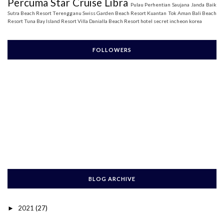
Percuma Star Cruise Libra
Pulau Perhentian
Saujana Janda Baik
Sutra Beach Resort Terengganu
Swiss Garden Beach Resort Kuantan
Tok Aman Bali Beach
Resort
Tuna Bay Island Resort
Villa Danialla Beach Resort
hotel secret incheon korea
FOLLOWERS
BLOG ARCHIVE
2021
(27)
►