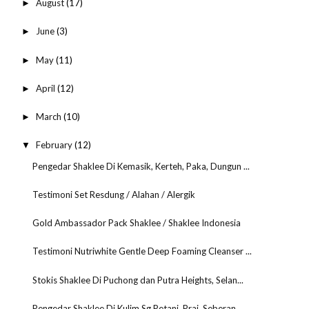
August
(17)
►
June
(3)
►
May
(11)
►
April
(12)
►
March
(10)
►
February
(12)
▼
Pengedar Shaklee Di Kemasik, Kerteh, Paka, Dungun ...
Testimoni Set Resdung / Alahan / Alergik
Gold Ambassador Pack Shaklee / Shaklee Indonesia
Testimoni Nutriwhite Gentle Deep Foaming Cleanser ...
Stokis Shaklee Di Puchong dan Putra Heights, Selan...
Pengedar Shaklee Di Kulim,Sg.Petani, Prai, Seberan...