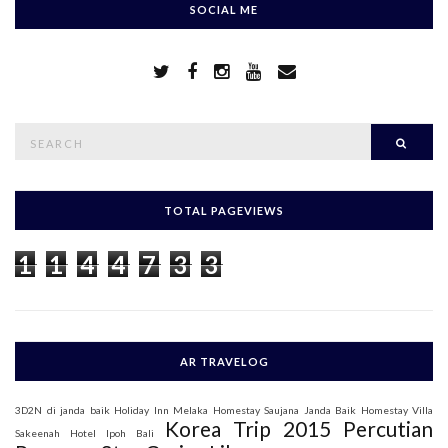
SOCIAL ME
S
Searc
e
a
r
c
h
TOTAL PAGEVIEWS
f
o
1
1
4
4
7
3
3
r
:
AR TRAVELOG
3D2N di janda baik
Holiday Inn Melaka
Homestay Saujana Janda Baik
Homestay Villa
Korea Trip 2015
Percutian
Sakeenah
Hotel Ipoh Bali