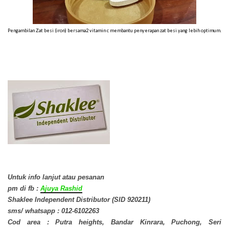
Pengambilan Zat besi (iron) bersama2 vitamin c membantu penyerapan zat besi yang lebih optimum.
Untuk info lanjut atau pesanan
pm di fb
:
Ajuya Rashid
Shaklee Independent Distributor (SID 920211)
sms/ whatsapp : 012-6102263
Cod area : Putra heights, Bandar Kinrara, Puchong, Seri