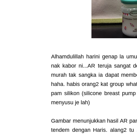
Alhamdulillah harini genap la um
nak kabor ni...AR teruja sangat 
murah tak sangka ia dapat membe
haha. habis orang2 kat group wha
pam silikon (silicone breast pump
menyusu je lah)
Gambar menunjukkan hasil AR pam s
tendem dengan Haris. alang2 tu s