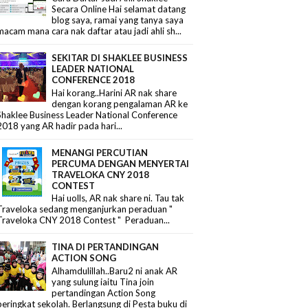
Secara Online Hai selamat datang
blog saya, ramai yang tanya saya
macam mana cara nak daftar atau jadi ahli sh...
SEKITAR DI SHAKLEE BUSINESS
LEADER NATIONAL
CONFERENCE 2018
Hai korang..Harini AR nak share
dengan korang pengalaman AR ke
Shaklee Business Leader National Conference
2018 yang AR hadir pada hari...
MENANGI PERCUTIAN
PERCUMA DENGAN MENYERTAI
TRAVELOKA CNY 2018
CONTEST
Hai uolls, AR nak share ni. Tau tak
Traveloka sedang menganjurkan peraduan "
Traveloka CNY 2018 Contest " Peraduan...
TINA DI PERTANDINGAN
ACTION SONG
Alhamdulillah..Baru2 ni anak AR
yang sulung iaitu Tina join
pertandingan Action Song
peringkat sekolah. Berlangsung di Pesta buku di