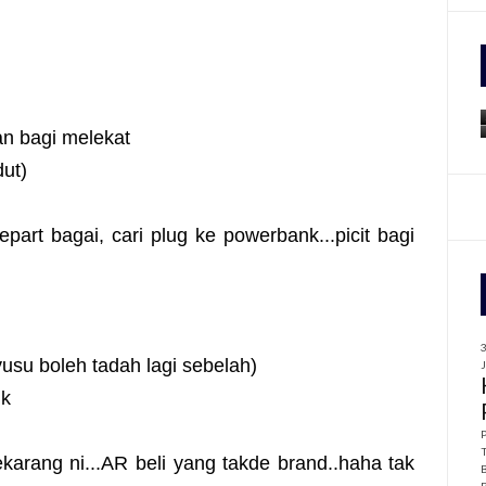
f
r
:
an bagi melekat
dut)
part bagai, cari plug ke powerbank...picit bagi
usu boleh tadah lagi sebelah)
ik
arang ni...AR beli yang takde brand..haha tak