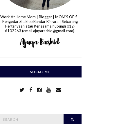
Work At Home Mom | Blogger | MOM'S OF 5 |
Pengedar Shaklee Bandar Kinrara | Sebarang
Pertanyaan atau Kerjasama hubungi 012-
6102263 (email ajuyarashid@gmail.com).
SOCIAL ME
S
Search
e
a