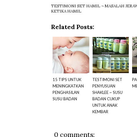
TESTIMONI SET HAMIL ¬ MASALAH JERA
KETIKA HAMIL
Related Posts:
15 TIPS UNTUK
TESTIMONI SET
PA
MENINGKATKAN
PENYUSUAN
ME
PENGHASILAN
SHAKLEE ~ SUSU
SUSU BADAN
BADAN CUKUP
UNTUK ANAK
KEMBAR
0 comments: