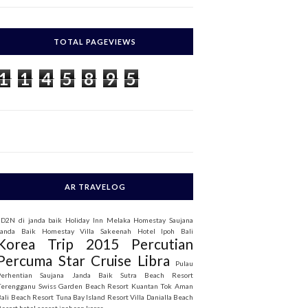
c
h
TOTAL PAGEVIEWS
o
1
1
4
5
8
9
5
AR TRAVELOG
3D2N di janda baik
Holiday Inn Melaka
Homestay Saujana
Janda Baik
Homestay Villa Sakeenah
Hotel Ipoh Bali
Korea Trip 2015
Percutian
Percuma Star Cruise Libra
Pulau
Perhentian
Saujana Janda Baik
Sutra Beach Resort
Terengganu
Swiss Garden Beach Resort Kuantan
Tok Aman
Bali Beach Resort
Tuna Bay Island Resort
Villa Danialla Beach