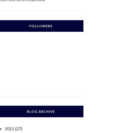
Resort
hotel secret incheon korea
FOLLOWERS
BLOG ARCHIVE
2021
(27)
►