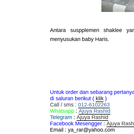
Antara suspplemen shaklee y
menyusukan baby Haris.
Untuk order dan sebarang pertany
di saluran berikut (
klik
)
Call / sms :
012-6102263
Whatsapp
:
Ajuya Rashid
Telegram
:
Ajuya Rashid
Facebook Mesengger
:
Ajuya Rash
Email : ya_rar@yahoo.com