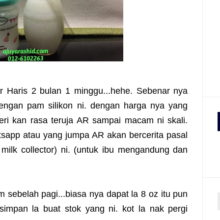
ur Haris 2 bulan 1 minggu...hehe. Sebenar nya
dengan pam silikon ni. dengan harga nya yang
ri kan rasa teruja AR sampai macam ni skali.
tsapp atau yang jumpa AR akan bercerita pasal
 milk collector) ni. (untuk ibu mengandung dan
ebelah pagi...biasa nya dapat la 8 oz itu pun
impan la buat stok yang ni. kot la nak pergi
r