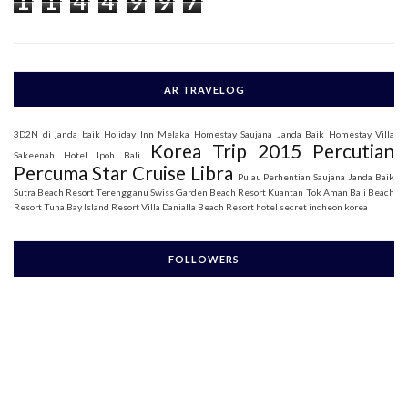
1
1
4
4
9
9
7
:
AR TRAVELOG
3D2N di janda baik
Holiday Inn Melaka
Homestay Saujana Janda Baik
Homestay Villa
Korea Trip 2015
Percutian
Sakeenah
Hotel Ipoh Bali
Percuma Star Cruise Libra
Pulau Perhentian
Saujana Janda Baik
Sutra Beach Resort Terengganu
Swiss Garden Beach Resort Kuantan
Tok Aman Bali Beach
Resort
Tuna Bay Island Resort
Villa Danialla Beach Resort
hotel secret incheon korea
FOLLOWERS