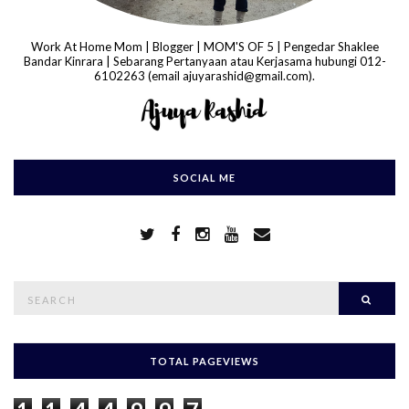
Work At Home Mom | Blogger | MOM'S OF 5 | Pengedar Shaklee
Bandar Kinrara | Sebarang Pertanyaan atau Kerjasama hubungi 012-
6102263 (email ajuyarashid@gmail.com).
SOCIAL ME
S
Searc
e
a
r
c
h
TOTAL PAGEVIEWS
f
o
r