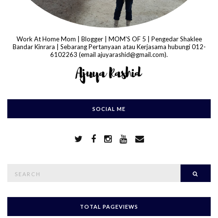
Work At Home Mom | Blogger | MOM'S OF 5 | Pengedar Shaklee
Bandar Kinrara | Sebarang Pertanyaan atau Kerjasama hubungi 012-
6102263 (email ajuyarashid@gmail.com).
SOCIAL ME
S
Searc
e
a
r
c
h
TOTAL PAGEVIEWS
f