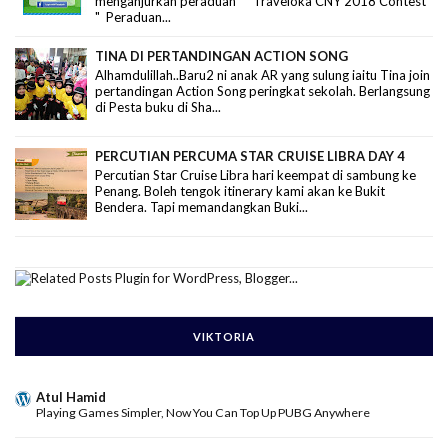
menganjurkan peraduan " Traveloka CNY 2018 Contest
" Peraduan...
TINA DI PERTANDINGAN ACTION SONG
Alhamdulillah..Baru2 ni anak AR yang sulung iaitu Tina join
pertandingan Action Song peringkat sekolah. Berlangsung
di Pesta buku di Sha...
PERCUTIAN PERCUMA STAR CRUISE LIBRA DAY 4
Percutian Star Cruise Libra hari keempat di sambung ke
Penang. Boleh tengok itinerary kami akan ke Bukit
Bendera. Tapi memandangkan Buki...
VIKTORIA
Atul Hamid
Playing Games Simpler, Now You Can Top Up PUBG Anywhere