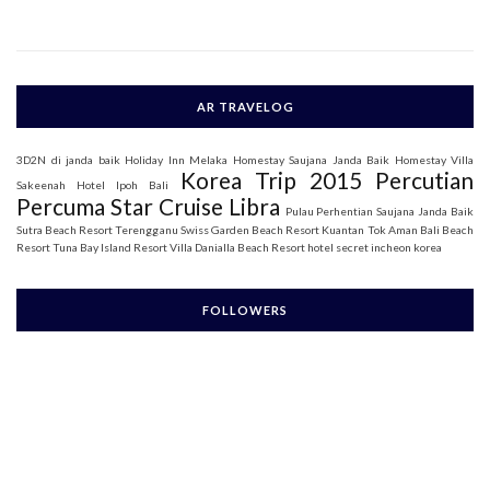
o
r
:
AR TRAVELOG
3D2N di janda baik
Holiday Inn Melaka
Homestay Saujana Janda Baik
Homestay Villa
Korea Trip 2015
Percutian
Sakeenah
Hotel Ipoh Bali
Percuma Star Cruise Libra
Pulau Perhentian
Saujana Janda Baik
Sutra Beach Resort Terengganu
Swiss Garden Beach Resort Kuantan
Tok Aman Bali Beach
Resort
Tuna Bay Island Resort
Villa Danialla Beach Resort
hotel secret incheon korea
FOLLOWERS