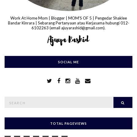
Work At Home Mom | Blogger | MOM'S OF 5 | Pengedar Shaklee
Bandar Kinrara | Sebarang Pertanyaan atau Kerjasama hubungi 012-
6102263 (email ajuyarashid@gmail.com).
SOCIAL ME
S
Searc
e
a
r
c
h
TOTAL PAGEVIEWS
f
o