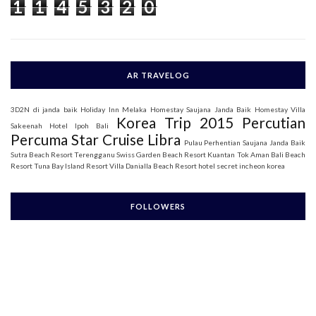
1
1
4
5
3
2
0
r
:
AR TRAVELOG
3D2N di janda baik
Holiday Inn Melaka
Homestay Saujana Janda Baik
Homestay Villa
Korea Trip 2015
Percutian
Sakeenah
Hotel Ipoh Bali
Percuma Star Cruise Libra
Pulau Perhentian
Saujana Janda Baik
Sutra Beach Resort Terengganu
Swiss Garden Beach Resort Kuantan
Tok Aman Bali Beach
Resort
Tuna Bay Island Resort
Villa Danialla Beach Resort
hotel secret incheon korea
FOLLOWERS