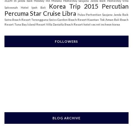
3D2N di janda baik
Holiday Inn Melaka
Homestay Saujana Janda Baik
Homestay Villa
Korea Trip 2015
Percutian
Sakeenah
Hotel Ipoh Bali
Percuma Star Cruise Libra
Pulau Perhentian
Saujana Janda Baik
Sutra Beach Resort Terengganu
Swiss Garden Beach Resort Kuantan
Tok Aman Bali Beach
Resort
Tuna Bay Island Resort
Villa Danialla Beach Resort
hotel secret incheon korea
FOLLOWERS
BLOG ARCHIVE