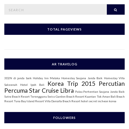
S
Searc
e
a
r
c
h
TOTAL PAGEVIEWS
f
o
r
:
AR TRAVELOG
3D2N di janda baik
Holiday Inn Melaka
Homestay Saujana Janda Baik
Homestay Villa
Korea Trip 2015
Percutian
Sakeenah
Hotel Ipoh Bali
Percuma Star Cruise Libra
Pulau Perhentian
Saujana Janda Baik
Sutra Beach Resort Terengganu
Swiss Garden Beach Resort Kuantan
Tok Aman Bali Beach
Resort
Tuna Bay Island Resort
Villa Danialla Beach Resort
hotel secret incheon korea
FOLLOWERS