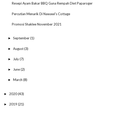
Resepi Ayam Bakar BBQ Guna Rempah Diet Paparoger
Percutian Menarik Di Nawawi's Cottage
Promosi Shaklee November 2021
September
(1)
►
August
(3)
►
July
(7)
►
June
(2)
►
March
(8)
►
2020
(43)
►
2019
(21)
►