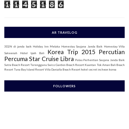
1
1
4
5
1
8
6
r
:
AR TRAVELOG
3D2N di janda baik
Holiday Inn Melaka
Homestay Saujana Janda Baik
Homestay Villa
Korea Trip 2015
Percutian
Sakeenah
Hotel Ipoh Bali
Percuma Star Cruise Libra
Pulau Perhentian
Saujana Janda Baik
Sutra Beach Resort Terengganu
Swiss Garden Beach Resort Kuantan
Tok Aman Bali Beach
Resort
Tuna Bay Island Resort
Villa Danialla Beach Resort
hotel secret incheon korea
FOLLOWERS