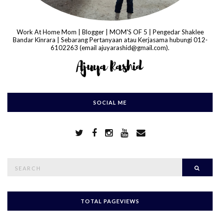
Work At Home Mom | Blogger | MOM'S OF 5 | Pengedar Shaklee
Bandar Kinrara | Sebarang Pertanyaan atau Kerjasama hubungi 012-
6102263 (email ajuyarashid@gmail.com).
SOCIAL ME
S
Searc
e
a
r
c
h
TOTAL PAGEVIEWS
f
o