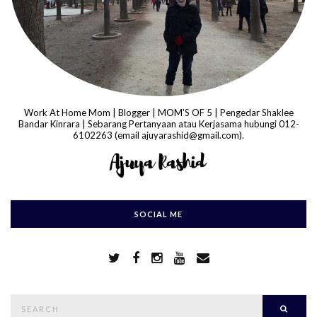
Work At Home Mom | Blogger | MOM'S OF 5 | Pengedar Shaklee
Bandar Kinrara | Sebarang Pertanyaan atau Kerjasama hubungi 012-
6102263 (email ajuyarashid@gmail.com).
SOCIAL ME
S
Searc
e