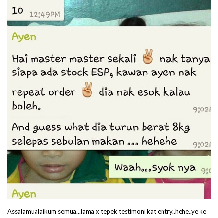
Assalamualaikum semua...lama x tepek testimoni kat entry..hehe..ye ke