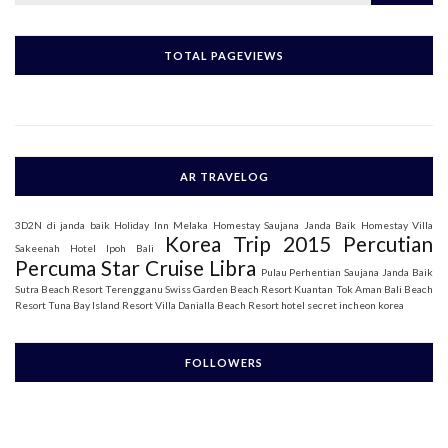
a
r
c
h
TOTAL PAGEVIEWS
f
o
r
:
AR TRAVELOG
3D2N di janda baik
Holiday Inn Melaka
Homestay Saujana Janda Baik
Homestay Villa
Korea Trip 2015
Percutian
Sakeenah
Hotel Ipoh Bali
Percuma Star Cruise Libra
Pulau Perhentian
Saujana Janda Baik
Sutra Beach Resort Terengganu
Swiss Garden Beach Resort Kuantan
Tok Aman Bali Beach
Resort
Tuna Bay Island Resort
Villa Danialla Beach Resort
hotel secret incheon korea
FOLLOWERS