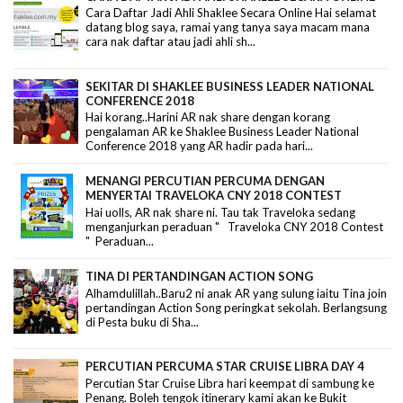
Cara Daftar Jadi Ahli Shaklee Secara Online Hai selamat
datang blog saya, ramai yang tanya saya macam mana
cara nak daftar atau jadi ahli sh...
SEKITAR DI SHAKLEE BUSINESS LEADER NATIONAL
CONFERENCE 2018
Hai korang..Harini AR nak share dengan korang
pengalaman AR ke Shaklee Business Leader National
Conference 2018 yang AR hadir pada hari...
MENANGI PERCUTIAN PERCUMA DENGAN
MENYERTAI TRAVELOKA CNY 2018 CONTEST
Hai uolls, AR nak share ni. Tau tak Traveloka sedang
menganjurkan peraduan " Traveloka CNY 2018 Contest
" Peraduan...
TINA DI PERTANDINGAN ACTION SONG
Alhamdulillah..Baru2 ni anak AR yang sulung iaitu Tina join
pertandingan Action Song peringkat sekolah. Berlangsung
di Pesta buku di Sha...
PERCUTIAN PERCUMA STAR CRUISE LIBRA DAY 4
Percutian Star Cruise Libra hari keempat di sambung ke
Penang. Boleh tengok itinerary kami akan ke Bukit