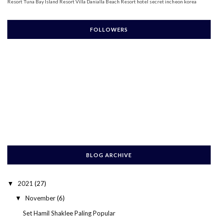
Resort
Tuna Bay Island Resort
Villa Danialla Beach Resort
hotel secret incheon korea
FOLLOWERS
BLOG ARCHIVE
2021
(27)
▼
November
(6)
▼
Set Hamil Shaklee Paling Popular