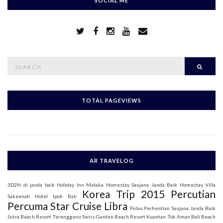
SOCIAL ME
S
Searc
e
a
r
c
h
TOTAL PAGEVIEWS
f
o
r
:
AR TRAVELOG
3D2N di janda baik
Holiday Inn Melaka
Homestay Saujana Janda Baik
Homestay Villa
Korea Trip 2015
Percutian
Sakeenah
Hotel Ipoh Bali
Percuma Star Cruise Libra
Pulau Perhentian
Saujana Janda Baik
Sutra Beach Resort Terengganu
Swiss Garden Beach Resort Kuantan
Tok Aman Bali Beach