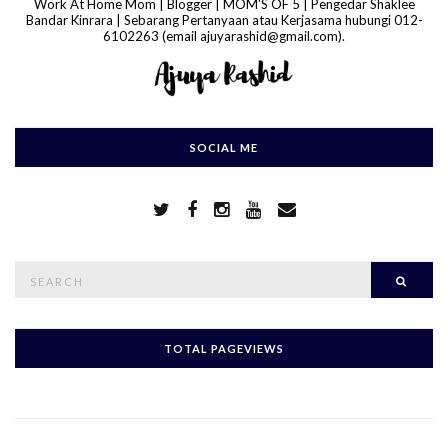
Work At Home Mom | Blogger | MOM'S OF 5 | Pengedar Shaklee
Bandar Kinrara | Sebarang Pertanyaan atau Kerjasama hubungi 012-
6102263 (email ajuyarashid@gmail.com).
SOCIAL ME
S
Searc
e
a
r
c
h
TOTAL PAGEVIEWS
f
o
r
: