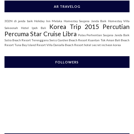
AR TRAVELOG
3D2N di janda baik
Holiday Inn Melaka
Homestay Saujana Janda Baik
Homestay Villa
Korea Trip 2015
Percutian
Sakeenah
Hotel Ipoh Bali
Percuma Star Cruise Libra
Pulau Perhentian
Saujana Janda Baik
Sutra Beach Resort Terengganu
Swiss Garden Beach Resort Kuantan
Tok Aman Bali Beach
Resort
Tuna Bay Island Resort
Villa Danialla Beach Resort
hotel secret incheon korea
FOLLOWERS