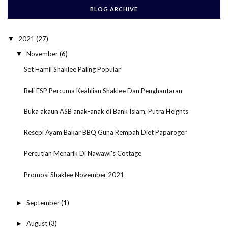
BLOG ARCHIVE
2021
(27)
▼
November
(6)
▼
Set Hamil Shaklee Paling Popular
Beli ESP Percuma Keahlian Shaklee Dan Penghantaran
Buka akaun ASB anak-anak di Bank Islam, Putra Heights
Resepi Ayam Bakar BBQ Guna Rempah Diet Paparoger
Percutian Menarik Di Nawawi's Cottage
Promosi Shaklee November 2021
September
(1)
►
August
(3)
►