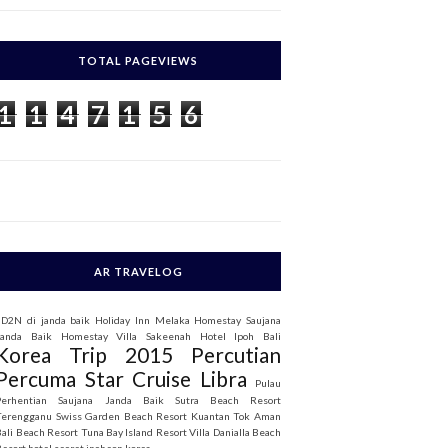
c
h
TOTAL PAGEVIEWS
o
1
1
4
7
1
5
6
AR TRAVELOG
3D2N di janda baik
Holiday Inn Melaka
Homestay Saujana
Janda Baik
Homestay Villa Sakeenah
Hotel Ipoh Bali
Korea Trip 2015
Percutian
Percuma Star Cruise Libra
Pulau
Perhentian
Saujana Janda Baik
Sutra Beach Resort
Terengganu
Swiss Garden Beach Resort Kuantan
Tok Aman
Bali Beach Resort
Tuna Bay Island Resort
Villa Danialla Beach