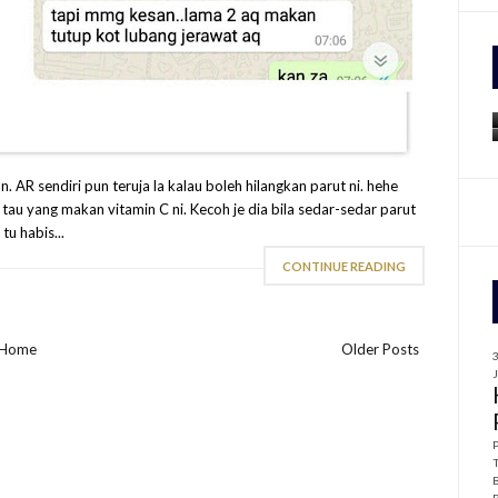
f
r
:
. AR sendiri pun teruja la kalau boleh hilangkan parut ni. hehe
 tau yang makan vitamin C ni. Kecoh je dia bila sedar-sedar parut
tu habis...
CONTINUE READING
Home
Older Posts