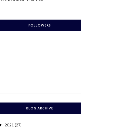
Resort
hotel secret incheon korea
FOLLOWERS
BLOG ARCHIVE
2021
(27)
▼