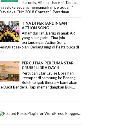
Hai uolls, AR nak share ni. Tau tak
Traveloka sedang menganjurkan peraduan "
Traveloka CNY 2018 Contest " Peraduan...
TINA DI PERTANDINGAN
ACTION SONG
Alhamdulillah..Baru2 ni anak AR
yang sulung iaitu Tina join
pertandingan Action Song
peringkat sekolah. Berlangsung di Pesta buku di
Sha...
PERCUTIAN PERCUMA STAR
CRUISE LIBRA DAY 4
Percutian Star Cruise Libra hari
keempat di sambung ke Penang.
Boleh tengok itinerary kami akan
ke Bukit Bendera. Tapi memandangkan Buki...