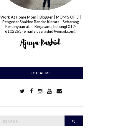
Work At Home Mom | Blogger | MOM'S OF 5 |
Pengedar Shaklee Bandar Kinrara | Sebarang
Pertanyaan atau Kerjasama hubungi 012-
6102263 (email ajuyarashid@gmail.com).
SOCIAL ME
S
Search
e
a