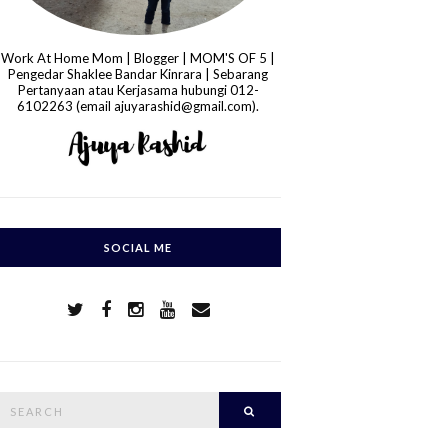
Work At Home Mom | Blogger | MOM'S OF 5 |
Pengedar Shaklee Bandar Kinrara | Sebarang
Pertanyaan atau Kerjasama hubungi 012-
6102263 (email ajuyarashid@gmail.com).
SOCIAL ME
S
Search
e
a