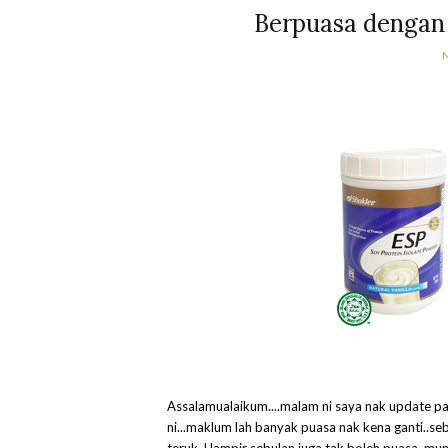
Berpuasa dengan
Assalamualaikum....malam ni saya nak update pa
ni...maklum lah banyak puasa nak kena ganti..
teruk..Hampir sebulan juga tak boleh puasa..munt