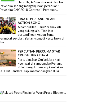
Hai uolls, AR nak share ni. Tau tak
Traveloka sedang menganjurkan peraduan "
Traveloka CNY 2018 Contest " Peraduan...
TINA DI PERTANDINGAN
ACTION SONG
Alhamdulillah..Baru2 ni anak AR
yang sulung iaitu Tina join
pertandingan Action Song
peringkat sekolah. Berlangsung di Pesta buku di
Sha...
PERCUTIAN PERCUMA STAR
CRUISE LIBRA DAY 4
Percutian Star Cruise Libra hari
keempat di sambung ke Penang.
Boleh tengok itinerary kami akan
ke Bukit Bendera. Tapi memandangkan Buki...