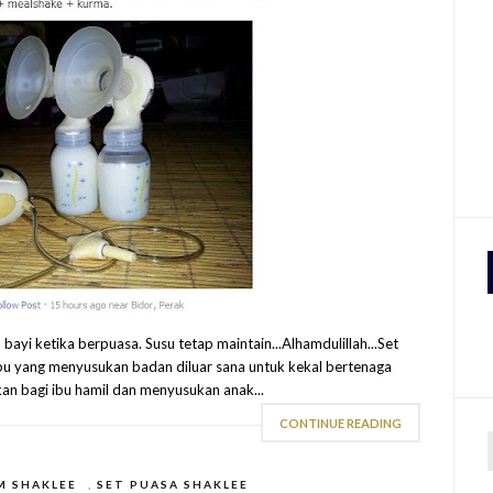
ayi ketika berpuasa. Susu tetap maintain...Alhamdulillah...Set
bu yang menyusukan badan diluar sana untuk kekal bertenaga
kkan bagi ibu hamil dan menyusukan anak...
CONTINUE READING
M SHAKLEE
,
SET PUASA SHAKLEE
r