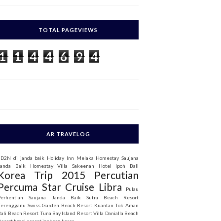
c
h
TOTAL PAGEVIEWS
o
1
1
4
4
6
9
4
AR TRAVELOG
3D2N di janda baik
Holiday Inn Melaka
Homestay Saujana
Janda Baik
Homestay Villa Sakeenah
Hotel Ipoh Bali
Korea Trip 2015
Percutian
Percuma Star Cruise Libra
Pulau
Perhentian
Saujana Janda Baik
Sutra Beach Resort
Terengganu
Swiss Garden Beach Resort Kuantan
Tok Aman
Bali Beach Resort
Tuna Bay Island Resort
Villa Danialla Beach