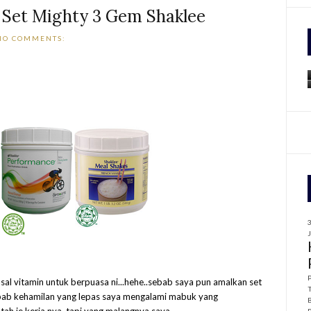
 Set Mighty 3 Gem Shaklee
f
NO COMMENTS:
r
:
sal vitamin untuk berpuasa ni...hehe..sebab saya pun amalkan set
sebab kehamilan yang lepas saya mengalami mabuk yang
ah je kerja nya..tapi yang malangnya saya...