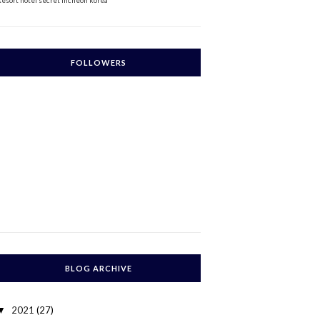
Resort
hotel secret incheon korea
FOLLOWERS
BLOG ARCHIVE
2021
(27)
▼