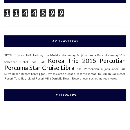
f
o
1
1
4
4
5
9
9
r
:
AR TRAVELOG
3D2N di janda baik
Holiday Inn Melaka
Homestay Saujana Janda Baik
Homestay Villa
Korea Trip 2015
Percutian
Sakeenah
Hotel Ipoh Bali
Percuma Star Cruise Libra
Pulau Perhentian
Saujana Janda Baik
Sutra Beach Resort Terengganu
Swiss Garden Beach Resort Kuantan
Tok Aman Bali Beach
Resort
Tuna Bay Island Resort
Villa Danialla Beach Resort
hotel secret incheon korea
FOLLOWERS