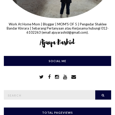
Work At Home Mom | Blogger | MOM'S OF 5 | Pengedar Shaklee
Bandar Kinrara | Sebarang Pertanyaan atau Kerjasama hubungi 012-
6102263 (email ajuyarashid@gmail.com).
SOCIAL ME
S
Searc
e
a
r
c
h
TOTAL PAGEVIEWS