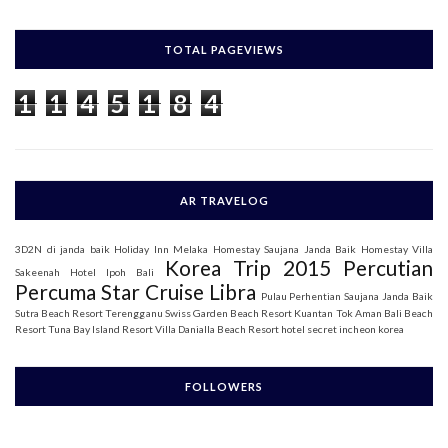
a
r
c
h
TOTAL PAGEVIEWS
f
o
1
1
4
5
1
8
4
r
:
AR TRAVELOG
3D2N di janda baik
Holiday Inn Melaka
Homestay Saujana Janda Baik
Homestay Villa
Korea Trip 2015
Percutian
Sakeenah
Hotel Ipoh Bali
Percuma Star Cruise Libra
Pulau Perhentian
Saujana Janda Baik
Sutra Beach Resort Terengganu
Swiss Garden Beach Resort Kuantan
Tok Aman Bali Beach
Resort
Tuna Bay Island Resort
Villa Danialla Beach Resort
hotel secret incheon korea
FOLLOWERS