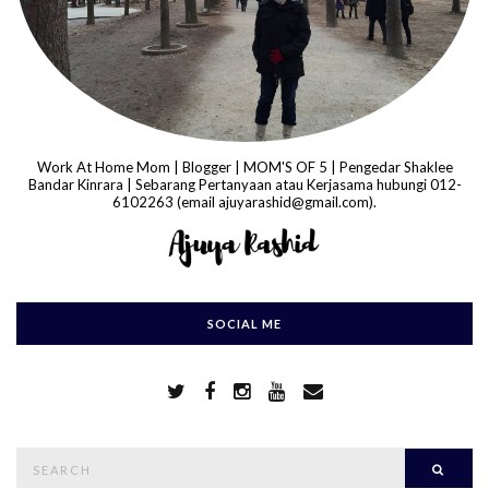
Work At Home Mom | Blogger | MOM'S OF 5 | Pengedar Shaklee
Bandar Kinrara | Sebarang Pertanyaan atau Kerjasama hubungi 012-
6102263 (email ajuyarashid@gmail.com).
SOCIAL ME
S
Searc
e