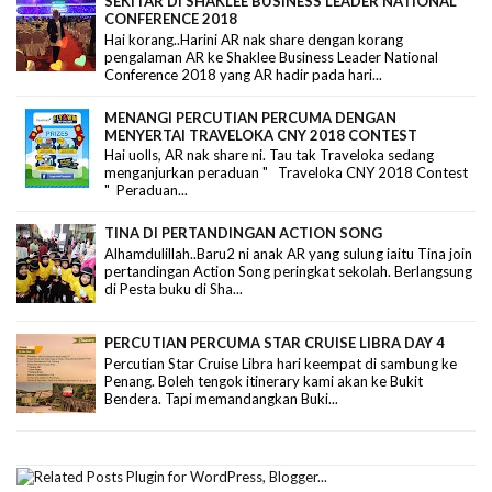
SEKITAR DI SHAKLEE BUSINESS LEADER NATIONAL
CONFERENCE 2018
Hai korang..Harini AR nak share dengan korang
pengalaman AR ke Shaklee Business Leader National
Conference 2018 yang AR hadir pada hari...
MENANGI PERCUTIAN PERCUMA DENGAN
MENYERTAI TRAVELOKA CNY 2018 CONTEST
Hai uolls, AR nak share ni. Tau tak Traveloka sedang
menganjurkan peraduan " Traveloka CNY 2018 Contest
" Peraduan...
TINA DI PERTANDINGAN ACTION SONG
Alhamdulillah..Baru2 ni anak AR yang sulung iaitu Tina join
pertandingan Action Song peringkat sekolah. Berlangsung
di Pesta buku di Sha...
PERCUTIAN PERCUMA STAR CRUISE LIBRA DAY 4
Percutian Star Cruise Libra hari keempat di sambung ke
Penang. Boleh tengok itinerary kami akan ke Bukit
Bendera. Tapi memandangkan Buki...