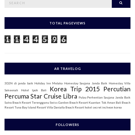
Searc
e
a
r
c
h
TOTAL PAGEVIEWS
f
o
1
1
4
4
5
9
6
r
:
AR TRAVELOG
3D2N di janda baik
Holiday Inn Melaka
Homestay Saujana Janda Baik
Homestay Villa
Korea Trip 2015
Percutian
Sakeenah
Hotel Ipoh Bali
Percuma Star Cruise Libra
Pulau Perhentian
Saujana Janda Baik
Sutra Beach Resort Terengganu
Swiss Garden Beach Resort Kuantan
Tok Aman Bali Beach
Resort
Tuna Bay Island Resort
Villa Danialla Beach Resort
hotel secret incheon korea
FOLLOWERS