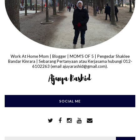
Work At Home Mom | Blogger | MOM'S OF 5 | Pengedar Shaklee
Bandar Kinrara | Sebarang Pertanyaan atau Kerjasama hubungi 012-
6102263 (email ajuyarashid@gmail.com).
SOCIAL ME
S