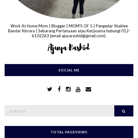
Work At Home Mom | Blogger | MOM'S OF 5 | Pengedar Shaklee
Bandar Kinrara | Sebarang Pertanyaan atau Kerjasama hubungi 012-
6102263 (email ajuyarashid@gmail.com).
SOCIAL ME
S
Searc
e
a
r
c
h
TOTAL PAGEVIEWS
f