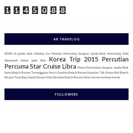
o
1
1
4
5
0
8
8
r
:
AR TRAVELOG
3D2N di janda baik
Holiday Inn Melaka
Homestay Saujana Janda Baik
Homestay Villa
Korea Trip 2015
Percutian
Sakeenah
Hotel Ipoh Bali
Percuma Star Cruise Libra
Pulau Perhentian
Saujana Janda Baik
Sutra Beach Resort Terengganu
Swiss Garden Beach Resort Kuantan
Tok Aman Bali Beach
Resort
Tuna Bay Island Resort
Villa Danialla Beach Resort
hotel secret incheon korea
FOLLOWERS