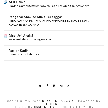
Atul Hamid
Playing Games Simpler, Now You Can Top Up PUBG Anywhere
Pengedar Shaklee Kuala Terengganu
PENGALAMAN PERTAMA ANAK-ANAK HIKING BUKIT BESAR,
KUALA TERENGGANU
Blog Umi Anak 5
Set Hamil Shaklee Paling Popular
Rubiah Kadir
Omega Guard Shaklee
COPYRIGHT ©
2026
BLOG UMI ANAK 5
| POWERED BY
BLOGGER
DESIGN BY
CSSIGNITER
| BLOGGER THEME BY