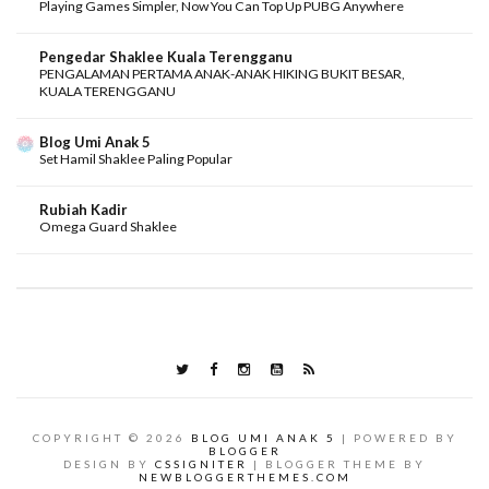
Playing Games Simpler, Now You Can Top Up PUBG Anywhere
Pengedar Shaklee Kuala Terengganu
PENGALAMAN PERTAMA ANAK-ANAK HIKING BUKIT BESAR,
KUALA TERENGGANU
Blog Umi Anak 5
Set Hamil Shaklee Paling Popular
Rubiah Kadir
Omega Guard Shaklee
COPYRIGHT ©
2026
BLOG UMI ANAK 5
| POWERED BY
BLOGGER
DESIGN BY
CSSIGNITER
| BLOGGER THEME BY
NEWBLOGGERTHEMES.COM