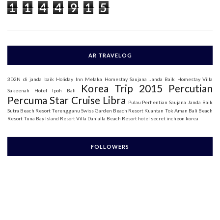
1
1
4
4
9
1
5
r
:
AR TRAVELOG
3D2N di janda baik
Holiday Inn Melaka
Homestay Saujana Janda Baik
Homestay Villa
Korea Trip 2015
Percutian
Sakeenah
Hotel Ipoh Bali
Percuma Star Cruise Libra
Pulau Perhentian
Saujana Janda Baik
Sutra Beach Resort Terengganu
Swiss Garden Beach Resort Kuantan
Tok Aman Bali Beach
Resort
Tuna Bay Island Resort
Villa Danialla Beach Resort
hotel secret incheon korea
FOLLOWERS