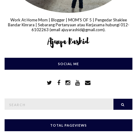
Work At Home Mom | Blogger | MOM'S OF 5 | Pengedar Shaklee
Bandar Kinrara | Sebarang Pertanyaan atau Kerjasama hubungi 012-
6102263 (email ajuyarashid@gmail.com).
SOCIAL ME
S
Searc
e
a
r
c
h
TOTAL PAGEVIEWS
f
o