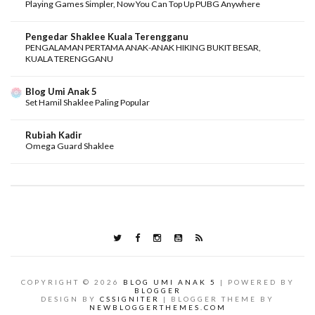
Playing Games Simpler, Now You Can Top Up PUBG Anywhere
Pengedar Shaklee Kuala Terengganu
PENGALAMAN PERTAMA ANAK-ANAK HIKING BUKIT BESAR,
KUALA TERENGGANU
Blog Umi Anak 5
Set Hamil Shaklee Paling Popular
Rubiah Kadir
Omega Guard Shaklee
COPYRIGHT ©
2026
BLOG UMI ANAK 5
| POWERED BY
BLOGGER
DESIGN BY
CSSIGNITER
| BLOGGER THEME BY
NEWBLOGGERTHEMES.COM