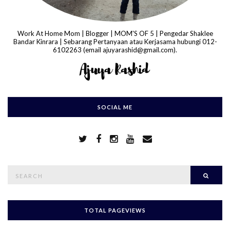
Work At Home Mom | Blogger | MOM'S OF 5 | Pengedar Shaklee
Bandar Kinrara | Sebarang Pertanyaan atau Kerjasama hubungi 012-
6102263 (email ajuyarashid@gmail.com).
SOCIAL ME
S
Searc
e
a
r
c
h
TOTAL PAGEVIEWS
f
o