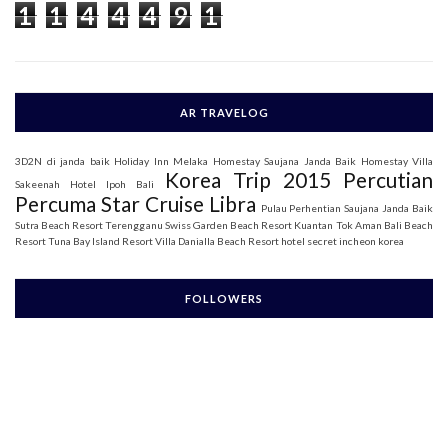
1
1
4
4
4
9
1
r
:
AR TRAVELOG
3D2N di janda baik
Holiday Inn Melaka
Homestay Saujana Janda Baik
Homestay Villa
Korea Trip 2015
Percutian
Sakeenah
Hotel Ipoh Bali
Percuma Star Cruise Libra
Pulau Perhentian
Saujana Janda Baik
Sutra Beach Resort Terengganu
Swiss Garden Beach Resort Kuantan
Tok Aman Bali Beach
Resort
Tuna Bay Island Resort
Villa Danialla Beach Resort
hotel secret incheon korea
FOLLOWERS