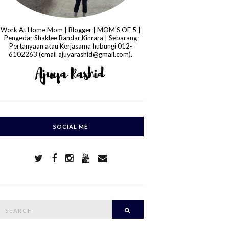
Work At Home Mom | Blogger | MOM'S OF 5 |
Pengedar Shaklee Bandar Kinrara | Sebarang
Pertanyaan atau Kerjasama hubungi 012-
6102263 (email ajuyarashid@gmail.com).
SOCIAL ME
S
Search
e
a