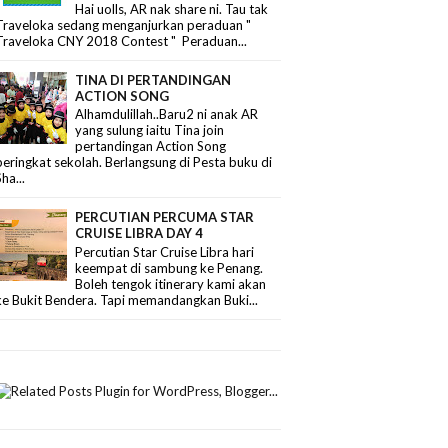
Hai uolls, AR nak share ni. Tau tak
Traveloka sedang menganjurkan peraduan "
Traveloka CNY 2018 Contest " Peraduan...
TINA DI PERTANDINGAN
ACTION SONG
Alhamdulillah..Baru2 ni anak AR
yang sulung iaitu Tina join
pertandingan Action Song
peringkat sekolah. Berlangsung di Pesta buku di
Sha...
PERCUTIAN PERCUMA STAR
CRUISE LIBRA DAY 4
Percutian Star Cruise Libra hari
keempat di sambung ke Penang.
Boleh tengok itinerary kami akan
ke Bukit Bendera. Tapi memandangkan Buki...