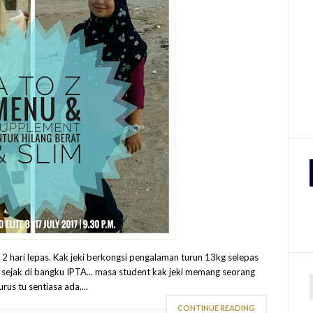
3 2 hari lepas. Kak jeki berkongsi pengalaman turun 13kg selepas
ni sejak di bangku IPTA... masa student kak jeki memang seorang
us tu sentiasa ada....
CONTINUE READING
r