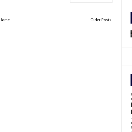
f
Home
Older Posts
r
: