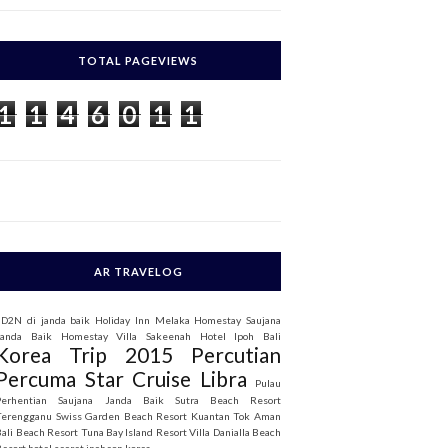
c
h
TOTAL PAGEVIEWS
o
1
1
4
6
0
1
1
AR TRAVELOG
3D2N di janda baik
Holiday Inn Melaka
Homestay Saujana
Janda Baik
Homestay Villa Sakeenah
Hotel Ipoh Bali
Korea Trip 2015
Percutian
Percuma Star Cruise Libra
Pulau
Perhentian
Saujana Janda Baik
Sutra Beach Resort
Terengganu
Swiss Garden Beach Resort Kuantan
Tok Aman
Bali Beach Resort
Tuna Bay Island Resort
Villa Danialla Beach