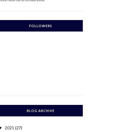
Resort
hotel secret incheon korea
FOLLOWERS
BLOG ARCHIVE
2021
(27)
▼