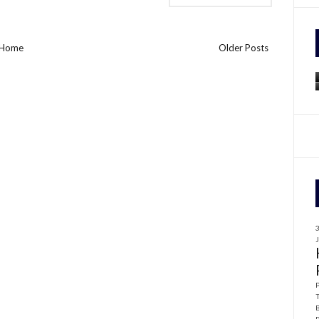
f
Home
Older Posts
r
: