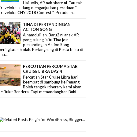
Hai uolls, AR nak share ni. Tau tak
Traveloka sedang menganjurkan peraduan "
Traveloka CNY 2018 Contest " Peraduan...
TINA DI PERTANDINGAN
ACTION SONG
Alhamdulillah..Baru2 ni anak AR
yang sulung iaitu Tina join
pertandingan Action Song
peringkat sekolah. Berlangsung di Pesta buku di
Sha...
PERCUTIAN PERCUMA STAR
CRUISE LIBRA DAY 4
Percutian Star Cruise Libra hari
keempat di sambung ke Penang.
Boleh tengok itinerary kami akan
ke Bukit Bendera. Tapi memandangkan Buki...