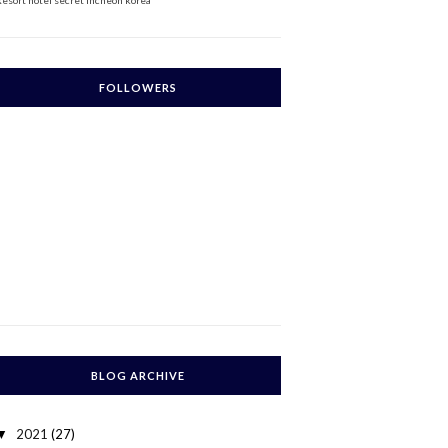
Resort
hotel secret incheon korea
FOLLOWERS
BLOG ARCHIVE
2021
(27)
▼