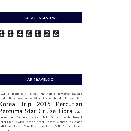
c
h
TOTAL PAGEVIEWS
o
1
1
4
6
1
2
6
AR TRAVELOG
3D2N di janda baik
Holiday Inn Melaka
Homestay Saujana
Janda Baik
Homestay Villa Sakeenah
Hotel Ipoh Bali
Korea Trip 2015
Percutian
Percuma Star Cruise Libra
Pulau
Perhentian
Saujana Janda Baik
Sutra Beach Resort
Terengganu
Swiss Garden Beach Resort Kuantan
Tok Aman
Bali Beach Resort
Tuna Bay Island Resort
Villa Danialla Beach