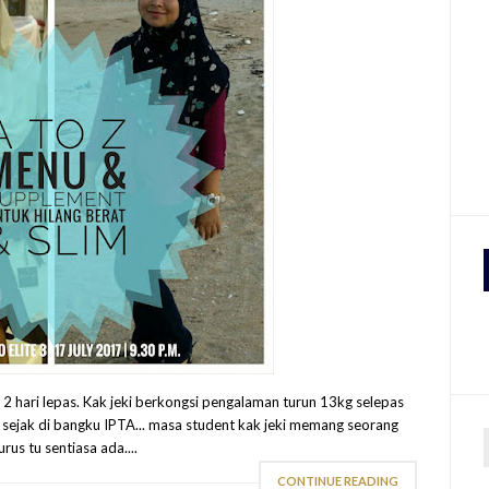
3 2 hari lepas. Kak jeki berkongsi pengalaman turun 13kg selepas
ni sejak di bangku IPTA... masa student kak jeki memang seorang
us tu sentiasa ada....
CONTINUE READING
r