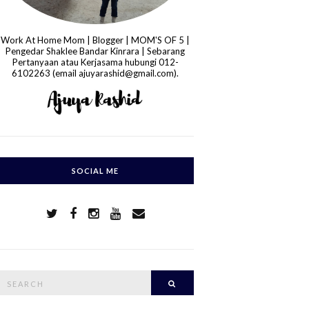
Work At Home Mom | Blogger | MOM'S OF 5 |
Pengedar Shaklee Bandar Kinrara | Sebarang
Pertanyaan atau Kerjasama hubungi 012-
6102263 (email ajuyarashid@gmail.com).
SOCIAL ME
S
Search
e
a