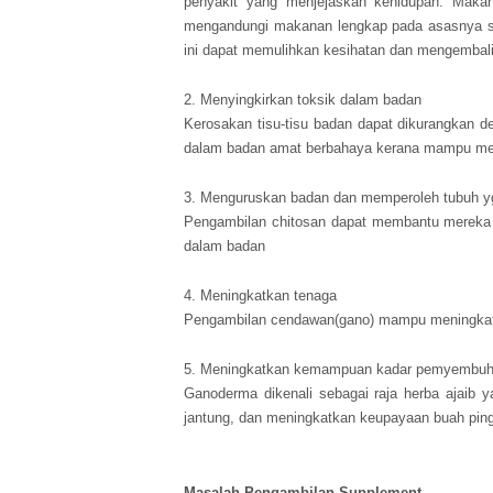
penyakit yang menjejaskan kehidupan. Makan
mengandungi makanan lengkap pada asasnya sep
ini dapat memulihkan kesihatan dan mengembal
2. Menyingkirkan toksik dalam badan
Kerosakan tisu-tisu badan dapat dikurangkan
dalam badan amat berbahaya kerana mampu men
3. Menguruskan badan dan memperoleh tubuh yg
Pengambilan chitosan dapat membantu mereka
dalam badan
4. Meningkatkan tenaga
Pengambilan cendawan(gano) mampu meningkat
5. Meningkatkan kemampuan kadar pemyembuh
Ganoderma dikenali sebagai raja herba ajaib 
jantung, dan meningkatkan keupayaan buah pin
Masalah Pengambilan Supplement