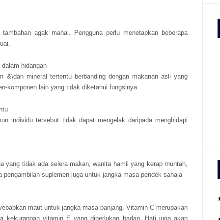
an tambahan agak mahal. Pengguna perlu menetapkan beberapa
uai.
t dalam hidangan
 &\dan mineral tertentu berbanding dengan makanan asli yang
en-komponen lain yang tidak diketahui fungsinya
ntu
n individu tersebut tidak dapat mengelak daripada menghidapi
ua yang tidak ada selera makan, wanita hamil yang kerap muntah,
a pengambilan suplemen juga untuk jangka masa pendek sahaja
nyebabkan maut untuk jangka masa panjang. Vitamin C merupakan
kekurangan vitamin E yang diperlukan badan. Hati juga akan