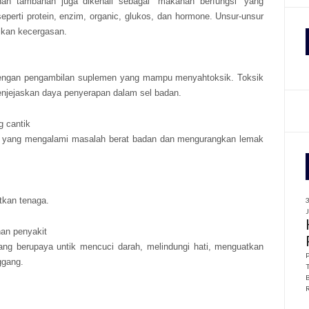
an tambahan juga dikenali sebagai “makanan berfungsi” yang
erti protein, enzim, organic, glukos, dan hormone. Unsur-unsur
ikan kecergasan.
f
r
:
 dengan pengambilan suplemen yang mampu menyahtoksik. Toksik
jejaskan daya penyerapan dalam sel badan.
 cantik
 yang mengalami masalah berat badan dan mengurangkan lemak
kan tenaga.
an penyakit
yang berupaya untik mencuci darah, melindungi hati, menguatkan
ggang.