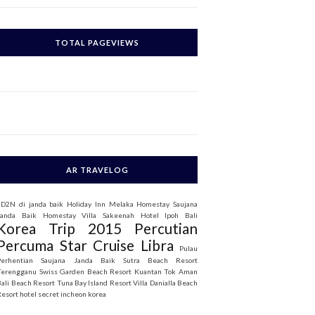
c
h
TOTAL PAGEVIEWS
o
AR TRAVELOG
3D2N di janda baik
Holiday Inn Melaka
Homestay Saujana
Janda Baik
Homestay Villa Sakeenah
Hotel Ipoh Bali
Korea Trip 2015
Percutian
Percuma Star Cruise Libra
Pulau
Perhentian
Saujana Janda Baik
Sutra Beach Resort
Terengganu
Swiss Garden Beach Resort Kuantan
Tok Aman
Bali Beach Resort
Tuna Bay Island Resort
Villa Danialla Beach
Resort
hotel secret incheon korea