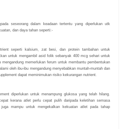
pada seseorang dalam keadaan tertentu yang diperlukan utk
atan, dan daya tahan seperti:-
ient seperti kalsium, zat besi, dan protein tambahan untuk
kkan untuk mengambil asid folik sebanyak 400 mcg sehari untuk
Ibu mengandung memerlukan ferum untuk membantu pembentukan
 dialami oleh ibu-ibu mengandung menyebabkan muntah-muntah dan
pplement dapat meminimukan risiko kekurangan nutrient.
plement diperlukan untuk menampung glukosa yang telah hilang.
pat kerana atlet perlu cepat pulih daripada keletihan semasa
t juga mampu untuk mengekalkan kekuatan atlet pada tahap