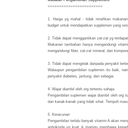
========================
1. Harga yg mahal - tidak ninafikan makan
budget untuk mendapatkan supplemen yang ses
2. Tidak dapat menggantikan zat-zat yg terdapa
Makanan tambahan hanya mengandungi vitamin
mengandungi fiber, zat-zat mineral, dan kompon
3. Tidak dapat mengelak daripada penyakit terte
Walaupun pengambilan suplemen itu baik, namu
penyakit diabetes, jantung, dan sebagai.
4. Wajar diambil oleh org tertentu sahaja
Pengambilan suplemen wajar diambil oleh org t
dan kanak-kanak yang tidak sihat. Tempoh mas
5. Keracunan
Pengambilan terlalu banyak vitamin A akan me
antioksida yg kuat & mampu membawa kepada 