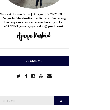
Work At Home Mom | Blogger | MOM'S OF 5 |
Pengedar Shaklee Bandar Kinrara | Sebarang
Pertanyaan atau Kerjasama hubungi 012-
6102263 (email ajuyarashid@gmail.com).
SOCIAL ME
S
Search
e
a