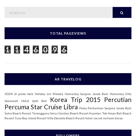
S
Searc
e
a
r
c
h
TOTAL PAGEVIEWS
f
o
1
1
4
6
0
9
6
r
:
AR TRAVELOG
3D2N di janda baik
Holiday Inn Melaka
Homestay Saujana Janda Baik
Homestay Villa
Korea Trip 2015
Percutian
Sakeenah
Hotel Ipoh Bali
Percuma Star Cruise Libra
Pulau Perhentian
Saujana Janda Baik
Sutra Beach Resort Terengganu
Swiss Garden Beach Resort Kuantan
Tok Aman Bali Beach
Resort
Tuna Bay Island Resort
Villa Danialla Beach Resort
hotel secret incheon korea
FOLLOWERS