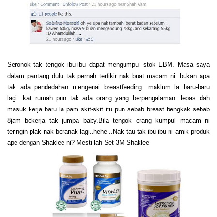
Seronok tak tengok ibu-ibu dapat mengumpul stok EBM. Masa saya
dalam pantang dulu tak pernah terfikir nak buat macam ni. bukan apa
tak ada pendedahan mengenai breastfeeding. maklum la baru-baru
lagi...kat rumah pun tak ada orang yang berpengalaman. lepas dah
masuk kerja baru la pam skit-skit itu pun sebab breast bengkak sebab
8jam bekerja tak jumpa baby.Bila tengok orang kumpul macam ni
teringin plak nak beranak lagi..hehe...Nak tau tak ibu-ibu ni amik produk
ape dengan Shaklee ni? Mesti lah Set 3M Shaklee