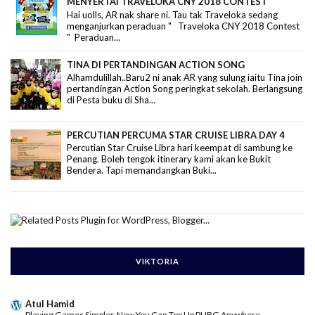
MENYERTAI TRAVELOKA CNY 2018 CONTEST
Hai uolls, AR nak share ni. Tau tak Traveloka sedang
menganjurkan peraduan " Traveloka CNY 2018 Contest
" Peraduan...
TINA DI PERTANDINGAN ACTION SONG
Alhamdulillah..Baru2 ni anak AR yang sulung iaitu Tina join
pertandingan Action Song peringkat sekolah. Berlangsung
di Pesta buku di Sha...
PERCUTIAN PERCUMA STAR CRUISE LIBRA DAY 4
Percutian Star Cruise Libra hari keempat di sambung ke
Penang. Boleh tengok itinerary kami akan ke Bukit
Bendera. Tapi memandangkan Buki...
VIKTORIA
Atul Hamid
Playing Games Simpler, Now You Can Top Up PUBG Anywhere