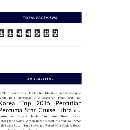
c
h
TOTAL PAGEVIEWS
o
1
1
4
4
5
0
2
AR TRAVELOG
3D2N di janda baik
Holiday Inn Melaka
Homestay Saujana
Janda Baik
Homestay Villa Sakeenah
Hotel Ipoh Bali
Korea Trip 2015
Percutian
Percuma Star Cruise Libra
Pulau
Perhentian
Saujana Janda Baik
Sutra Beach Resort
Terengganu
Swiss Garden Beach Resort Kuantan
Tok Aman
Bali Beach Resort
Tuna Bay Island Resort
Villa Danialla Beach