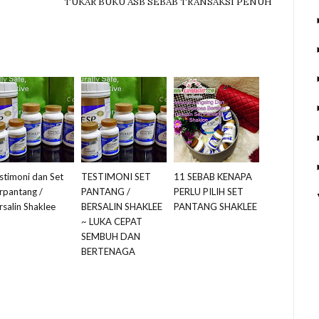
TUKAR BUKU ASB SEBAB TRANSAKSI PENUH
stimoni dan Set
TESTIMONI SET
11 SEBAB KENAPA
rpantang /
PANTANG /
PERLU PILIH SET
rsalin Shaklee
BERSALIN SHAKLEE
PANTANG SHAKLEE
~ LUKA CEPAT
SEMBUH DAN
BERTENAGA