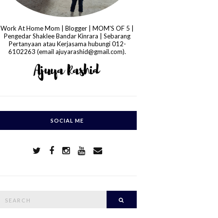
Work At Home Mom | Blogger | MOM'S OF 5 |
Pengedar Shaklee Bandar Kinrara | Sebarang
Pertanyaan atau Kerjasama hubungi 012-
6102263 (email ajuyarashid@gmail.com).
SOCIAL ME
S
Search
e
a