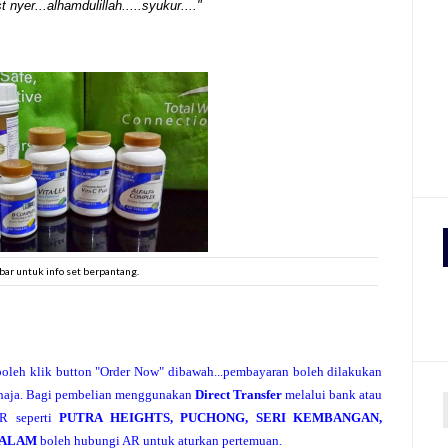
nyer...alhamdulillah.....syukur...."
bar untuk info set berpantang.
 boleh klik button "Order Now" dibawah...pembayaran boleh dilakukan
haja. Bagi pembelian menggunakan
Direct Transfer
melalui bank atau
R seperti
PUTRA HEIGHTS, PUCHONG, SERI KEMBANGAN,
 ALAM
boleh hubungi AR untuk aturkan pertemuan.
r