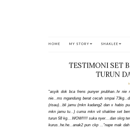
HOME
MY STORY
SHAKLEE
TESTIMONI SET B
TURUN DA
"
asyik dok bca frens punyer prubhan..hr nie
nie...ms mgandung berat cecah smpai 73kg...dl
(risau)...bli jamu (mkn kadang2 dan x habis pun
mkn jamu tu...) cuma mkn vit shaklee set bersali
turun 58 kg....WOW!!!!! suka nyer....dan skrg t
kurus..he.he...anak2 pun ckp ..."nape mak dah