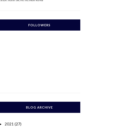
Resort
hotel secret incheon korea
FOLLOWERS
BLOG ARCHIVE
2021
(27)
►