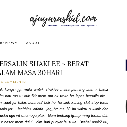
REVIEW
ABOUT
ERSALIN SHAKLEE ~ BERAT
LAM MASA 30HARI
NO COMMENTS:
 nk kongsi jg...mula ambik shaklee masa pantang blan 7 baru2
m hati ms tu duk fkir mcm mn nk trnkn brt lepas bersalin nie...
...duit jer habis beratus2 beli hu..hu..ank kuning skit stop terus
n jer + lecithin+ alfalfa...jer,,,brt ms 30 hri waktu p klinik dah
eruskn dgn vit e..omega plak...blum timbang lg...tp mmg terasa dah
 x besor mcm dulu"...dlm hati punyer la suka..."wahai anak2 ku,