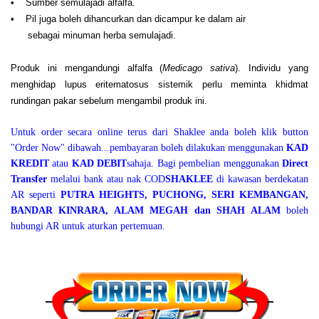
• Sumber semulajadi alfalfa.
• Pil juga boleh dihancurkan dan dicampur ke dalam air
sebagai minuman herba semulajadi.
Produk ini mengandungi alfalfa (
Medicago sativa
). Individu yang
menghidap lupus eritematosus sistemik perlu meminta khidmat
rundingan pakar sebelum mengambil produk ini.
Untuk order secara online terus dari Shaklee anda boleh klik button
"Order Now" dibawah...pembayaran boleh dilakukan menggunakan
KAD
KREDIT
atau
KAD DEBIT
sahaja. Bagi pembelian menggunakan
Direct
Transfer
melalui bank atau nak COD
SHAKLEE
di kawasan berdekatan
AR seperti
PUTRA HEIGHTS, PUCHONG, SERI KEMBANGAN,
BANDAR KINRARA, ALAM MEGAH dan SHAH ALAM
boleh
hubungi AR untuk aturkan pertemuan.