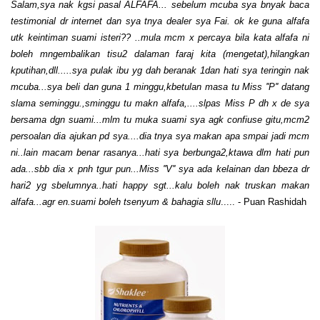
Salam,sya nak kgsi pasal ALFAFA... sebelum mcuba sya bnyak baca
testimonial dr internet dan sya tnya dealer sya Fai.
ok ke guna alfafa
utk keintiman suami isteri?? ..mula mcm x percaya bila kata alfafa ni
boleh mngembalikan tisu2 dalaman faraj kita (mengetat),hilangkan
kputihan,dll.....sya pulak ibu yg dah beranak 1dan hati sya teringin nak
mcuba...sya beli dan guna 1 minggu,kbetulan masa tu Miss ''P'' datang
slama seminggu.,sminggu tu makn alfafa,....slpas Miss P dh x de sya
bersama dgn suami...mlm tu muka suami sya agk confiuse gitu,mcm2
persoalan dia ajukan pd sya....dia tnya sya makan apa smpai jadi mcm
ni..lain macam benar rasanya...hati sya berbunga2,ktawa dlm hati pun
ada...sbb dia x pnh tgur pun...Miss ''V'' sya ada kelainan dan bbeza dr
hari2 yg sbelumnya..hati happy sgt...kalu boleh nak truskan makan
alfafa...agr en.suami boleh tsenyum & bahagia sllu
..... - Puan Rashidah