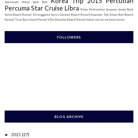
Korea Trip 2015
Percutian
Sakeenah
Hotel Ipoh Bali
Percuma Star Cruise Libra
Pulau Perhentian
Saujana Janda Baik
Sutra Beach Resort Terengganu
Swiss Garden Beach Resort Kuantan
Tok Aman Bali Beach
Resort
Tuna Bay Island Resort
Villa Danialla Beach Resort
hotel secret incheon korea
FOLLOWERS
BLOG ARCHIVE
2021
(27)
►