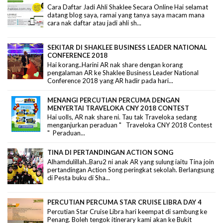
Cara Daftar Jadi Ahli Shaklee Secara Online Hai selamat
datang blog saya, ramai yang tanya saya macam mana
cara nak daftar atau jadi ahli sh...
SEKITAR DI SHAKLEE BUSINESS LEADER NATIONAL
CONFERENCE 2018
Hai korang..Harini AR nak share dengan korang
pengalaman AR ke Shaklee Business Leader National
Conference 2018 yang AR hadir pada hari...
MENANGI PERCUTIAN PERCUMA DENGAN
MENYERTAI TRAVELOKA CNY 2018 CONTEST
Hai uolls, AR nak share ni. Tau tak Traveloka sedang
menganjurkan peraduan " Traveloka CNY 2018 Contest
" Peraduan...
TINA DI PERTANDINGAN ACTION SONG
Alhamdulillah..Baru2 ni anak AR yang sulung iaitu Tina join
pertandingan Action Song peringkat sekolah. Berlangsung
di Pesta buku di Sha...
PERCUTIAN PERCUMA STAR CRUISE LIBRA DAY 4
Percutian Star Cruise Libra hari keempat di sambung ke
Penang. Boleh tengok itinerary kami akan ke Bukit