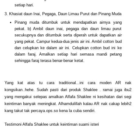
setiap hari.
3. Khasiat daun Inai, Pegaga, Daun Limau Purut dan Pinang Muda
Pinang muda ditumbuk untuk mendapatkan airnya yang
pekat. b) Ambil daun inai, pegaga dan daun limau purut
secukupnya dan
ditumbuk serta diperah untuk dapatkan air
yang pekat. Campur
kedua-dua jenis air ini.
Ambil cotton bud
dan celupkan ke dalam air ini. Celupkan cotton
bud ini ke
dalam faraj. Amalkan setiap hari semasa mandi
petang
sehingga faraj terasa benar-benar ketat.
Yang kat atas tu cara traditional...ini cara moden AR nak
kongsikan..hehe. Sudah pasti dari produk Shaklee . ramai juga ibu2
yang mengakui selepas amalkan Alfafa Shaklee ni kesihatan dari segi
keintiman banyak meningkat. Alhamdulillah kalau AR nak cakap lebih2
kang takut tak percaya.ops.so kena la cuba sendiri.
Testimoni Alfafa Shaklee untuk keintiman suami isteri