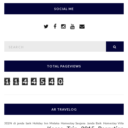
SOCIAL ME
S
Searc
e
a
r
c
h
TOTAL PAGEVIEWS
f
o
1
1
4
4
5
4
0
r
:
AR TRAVELOG
3D2N di janda baik
Holiday Inn Melaka
Homestay Saujana Janda Baik
Homestay Villa