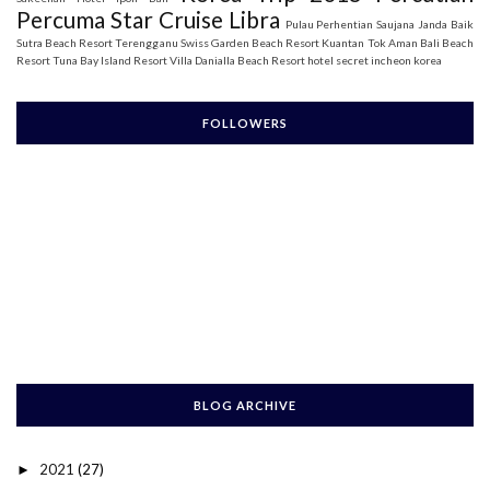
Percuma Star Cruise Libra
Pulau Perhentian
Saujana Janda Baik
Sutra Beach Resort Terengganu
Swiss Garden Beach Resort Kuantan
Tok Aman Bali Beach
Resort
Tuna Bay Island Resort
Villa Danialla Beach Resort
hotel secret incheon korea
FOLLOWERS
BLOG ARCHIVE
2021
(27)
►