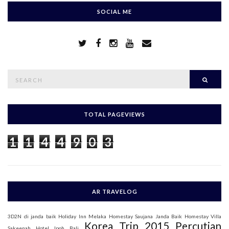
SOCIAL ME
S
Searc
e
a
r
c
h
TOTAL PAGEVIEWS
f
o
1
1
4
4
9
0
3
r
:
AR TRAVELOG
3D2N di janda baik
Holiday Inn Melaka
Homestay Saujana Janda Baik
Homestay Villa
Korea Trip 2015
Percutian
Sakeenah
Hotel Ipoh Bali