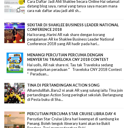
Cara Daftar Jadi Ahli Shaklee Secara Online Hai selamat
datang blog saya, ramai yang tanya saya macam mana
cara nak daftar atau jadi ahli sh...
SEKITAR DI SHAKLEE BUSINESS LEADER NATIONAL
CONFERENCE 2018
Hai korang..Harini AR nak share dengan korang
pengalaman AR ke Shaklee Business Leader National
Conference 2018 yang AR hadir pada hari...
MENANGI PERCUTIAN PERCUMA DENGAN
MENYERTAI TRAVELOKA CNY 2018 CONTEST
Hai uolls, AR nak share ni. Tau tak Traveloka sedang
menganjurkan peraduan " Traveloka CNY 2018 Contest
" Peraduan...
TINA DI PERTANDINGAN ACTION SONG
Alhamdulillah..Baru2 ni anak AR yang sulung iaitu Tina join
pertandingan Action Song peringkat sekolah. Berlangsung
di Pesta buku di Sha...
PERCUTIAN PERCUMA STAR CRUISE LIBRA DAY 4
Percutian Star Cruise Libra hari keempat di sambung ke
Penang. Boleh tengok itinerary kami akan ke Bukit