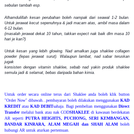
sebulan tambah esp.
Alhamdulillah kesan perubahan boleh nampak dari seawal 1-2 bulan.
Untuk jerawat kecut sepenuhnya & jadi macam atas, ambil masa dalam
6-12 bulan.
(masalah jerawat dekat 10 tahun, takkan expect nak baik dlm masa 10
hari je kan?)
Untuk kesan yang lebih glowing. Nad amalkan juga shaklee collagen
powder (lepas jerawat surut). Walaupun lambat, nad sabar teruskan
jugak
konsisten dengan vitamin shaklee, sebab nad yakin produk shaklee
semula jadi & selamat, bebas daripada bahan kimia.
Untuk order secara online terus dari Shaklee anda boleh klik button
"Order Now" dibawah...pembayaran boleh dilakukan menggunakan
KAD
KREDIT
atau
KAD DEBIT
sahaja. Bagi pembelian menggunakan
Direct
Transfer
melalui bank atau nak COD
SHAKLEE
di kawasan berdekatan
AR seperti
PUTRA HEIGHTS, PUCHONG, SERI KEMBANGAN,
BANDAR KINRARA, ALAM MEGAH dan SHAH ALAM
boleh
hubungi AR untuk aturkan pertemuan.