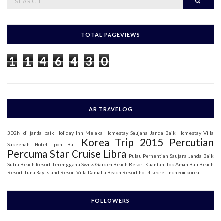
Searc
e
a
r
c
h
TOTAL PAGEVIEWS
f
o
1
1
4
6
4
3
0
r
:
AR TRAVELOG
3D2N di janda baik
Holiday Inn Melaka
Homestay Saujana Janda Baik
Homestay Villa
Korea Trip 2015
Percutian
Sakeenah
Hotel Ipoh Bali
Percuma Star Cruise Libra
Pulau Perhentian
Saujana Janda Baik
Sutra Beach Resort Terengganu
Swiss Garden Beach Resort Kuantan
Tok Aman Bali Beach
Resort
Tuna Bay Island Resort
Villa Danialla Beach Resort
hotel secret incheon korea
FOLLOWERS