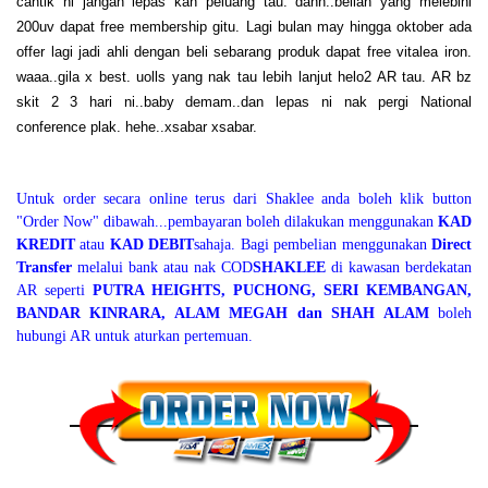
cantik ni jangan lepas kan peluang tau. dann..belian yang melebihi
200uv dapat free membership gitu. Lagi bulan may hingga oktober ada
offer lagi jadi ahli dengan beli sebarang produk dapat free vitalea iron.
waaa..gila x best. uolls yang nak tau lebih lanjut helo2 AR tau. AR bz
skit 2 3 hari ni..baby demam..dan lepas ni nak pergi National
conference plak. hehe..xsabar xsabar.
Untuk order secara online terus dari Shaklee anda boleh klik button
"Order Now" dibawah...pembayaran boleh dilakukan menggunakan
KAD
KREDIT
atau
KAD DEBIT
sahaja. Bagi pembelian menggunakan
Direct
Transfer
melalui bank atau nak COD
SHAKLEE
di kawasan berdekatan
AR seperti
PUTRA HEIGHTS, PUCHONG, SERI KEMBANGAN,
BANDAR KINRARA, ALAM MEGAH dan SHAH ALAM
boleh
hubungi AR untuk aturkan pertemuan.