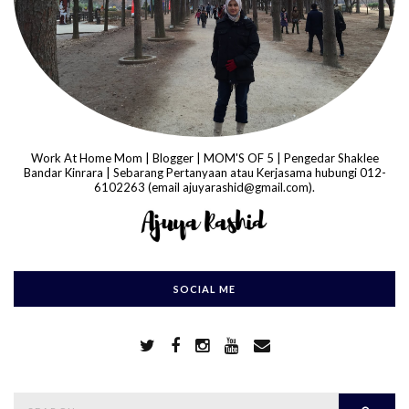
Work At Home Mom | Blogger | MOM'S OF 5 | Pengedar Shaklee
Bandar Kinrara | Sebarang Pertanyaan atau Kerjasama hubungi 012-
6102263 (email ajuyarashid@gmail.com).
SOCIAL ME
S