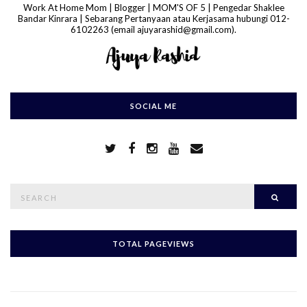
Work At Home Mom | Blogger | MOM'S OF 5 | Pengedar Shaklee
Bandar Kinrara | Sebarang Pertanyaan atau Kerjasama hubungi 012-
6102263 (email ajuyarashid@gmail.com).
SOCIAL ME
S
Searc
e
a
r
c
h
TOTAL PAGEVIEWS
f
o
r
: