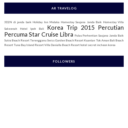
AR TRAVELOG
3D2N di janda baik
Holiday Inn Melaka
Homestay Saujana Janda Baik
Homestay Villa
Korea Trip 2015
Percutian
Sakeenah
Hotel Ipoh Bali
Percuma Star Cruise Libra
Pulau Perhentian
Saujana Janda Baik
Sutra Beach Resort Terengganu
Swiss Garden Beach Resort Kuantan
Tok Aman Bali Beach
Resort
Tuna Bay Island Resort
Villa Danialla Beach Resort
hotel secret incheon korea
FOLLOWERS