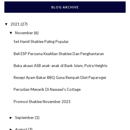
BLOG ARCHIVE
2021
(27)
▼
November
(6)
▼
Set Hamil Shaklee Paling Popular
Beli ESP Percuma Keahlian Shaklee Dan Penghantaran
Buka akaun ASB anak-anak di Bank Islam, Putra Heights
Resepi Ayam Bakar BBQ Guna Rempah Diet Paparoger
Percutian Menarik Di Nawawi's Cottage
Promosi Shaklee November 2021
September
(1)
►
August
(3)
►