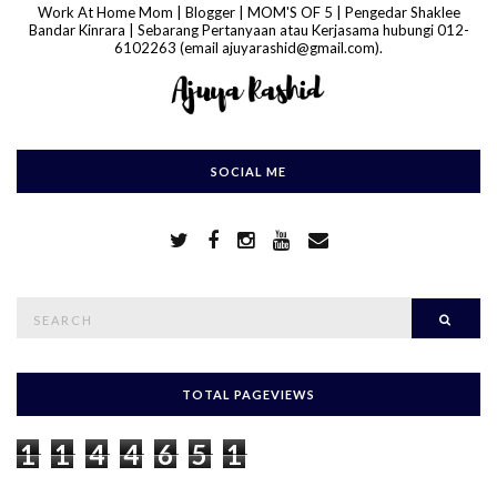
Work At Home Mom | Blogger | MOM'S OF 5 | Pengedar Shaklee
Bandar Kinrara | Sebarang Pertanyaan atau Kerjasama hubungi 012-
6102263 (email ajuyarashid@gmail.com).
SOCIAL ME
S
Searc
e
a
r
c
h
TOTAL PAGEVIEWS
f
o
1
1
4
4
6
5
1
r
: