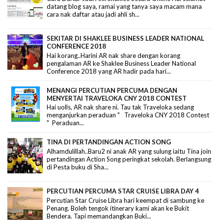
datang blog saya, ramai yang tanya saya macam mana
cara nak daftar atau jadi ahli sh...
SEKITAR DI SHAKLEE BUSINESS LEADER NATIONAL
CONFERENCE 2018
Hai korang..Harini AR nak share dengan korang
pengalaman AR ke Shaklee Business Leader National
Conference 2018 yang AR hadir pada hari...
MENANGI PERCUTIAN PERCUMA DENGAN
MENYERTAI TRAVELOKA CNY 2018 CONTEST
Hai uolls, AR nak share ni. Tau tak Traveloka sedang
menganjurkan peraduan " Traveloka CNY 2018 Contest
" Peraduan...
TINA DI PERTANDINGAN ACTION SONG
Alhamdulillah..Baru2 ni anak AR yang sulung iaitu Tina join
pertandingan Action Song peringkat sekolah. Berlangsung
di Pesta buku di Sha...
PERCUTIAN PERCUMA STAR CRUISE LIBRA DAY 4
Percutian Star Cruise Libra hari keempat di sambung ke
Penang. Boleh tengok itinerary kami akan ke Bukit
Bendera. Tapi memandangkan Buki...