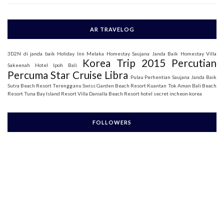
AR TRAVELOG
3D2N di janda baik
Holiday Inn Melaka
Homestay Saujana Janda Baik
Homestay Villa
Korea Trip 2015
Percutian
Sakeenah
Hotel Ipoh Bali
Percuma Star Cruise Libra
Pulau Perhentian
Saujana Janda Baik
Sutra Beach Resort Terengganu
Swiss Garden Beach Resort Kuantan
Tok Aman Bali Beach
Resort
Tuna Bay Island Resort
Villa Danialla Beach Resort
hotel secret incheon korea
FOLLOWERS