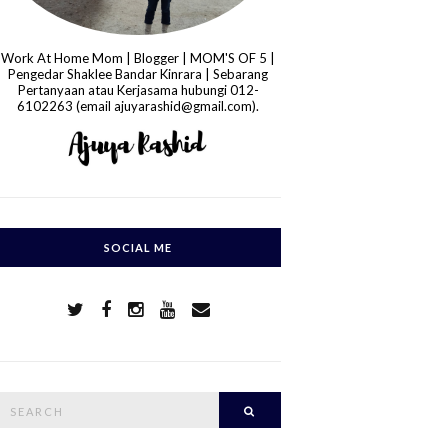
Work At Home Mom | Blogger | MOM'S OF 5 |
Pengedar Shaklee Bandar Kinrara | Sebarang
Pertanyaan atau Kerjasama hubungi 012-
6102263 (email ajuyarashid@gmail.com).
SOCIAL ME
S
Search
e
a