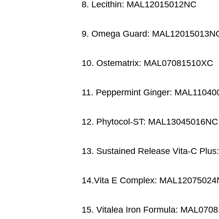
8. Lecithin: MAL12015012NC
9. Omega Guard: MAL12015013N
10. Ostematrix: MAL07081510XC
11. Peppermint Ginger: MAL1104
12. Phytocol-ST: MAL13045016NC
13. Sustained Release Vita-C Pl
14.Vita E Complex: MAL1207502
15. Vitalea Iron Formula: MAL07