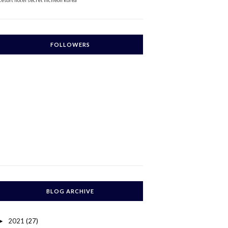
Resort
hotel secret incheon korea
FOLLOWERS
BLOG ARCHIVE
2021
(27)
►