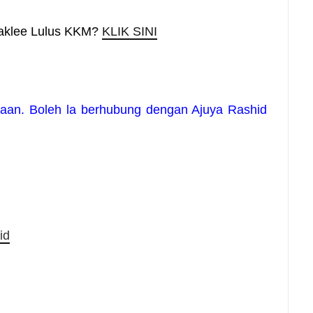
aklee Lulus KKM?
KLIK SINI
yaan. Boleh la berhubung dengan Ajuya Rashid
id