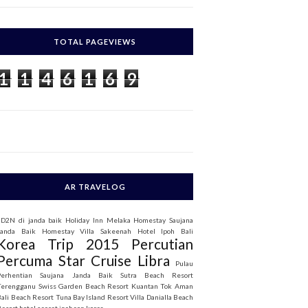
c
h
TOTAL PAGEVIEWS
o
1
1
4
6
1
6
9
AR TRAVELOG
3D2N di janda baik
Holiday Inn Melaka
Homestay Saujana
Janda Baik
Homestay Villa Sakeenah
Hotel Ipoh Bali
Korea Trip 2015
Percutian
Percuma Star Cruise Libra
Pulau
Perhentian
Saujana Janda Baik
Sutra Beach Resort
Terengganu
Swiss Garden Beach Resort Kuantan
Tok Aman
Bali Beach Resort
Tuna Bay Island Resort
Villa Danialla Beach