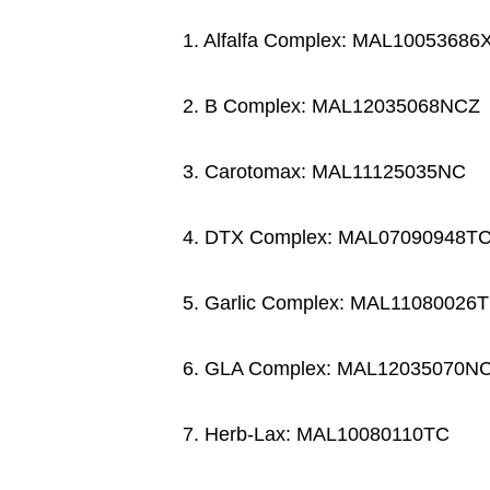
1. Alfalfa Complex: MAL10053686
2. B Complex: MAL12035068NCZ
3. Carotomax: MAL11125035NC
4. DTX Complex: MAL07090948T
5. Garlic Complex: MAL11080026
6. GLA Complex: MAL12035070N
7. Herb-Lax: MAL10080110TC