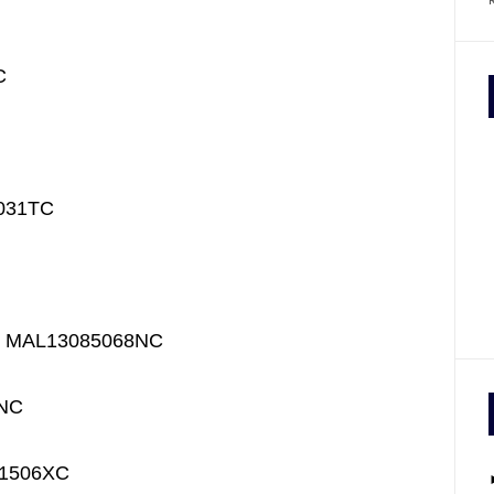
C
0031TC
us: MAL13085068NC
4NC
081506XC