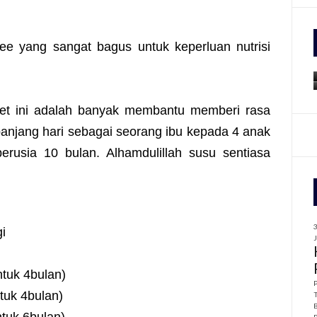
f
ee yang sangat bagus untuk keperluan nutrisi
r
:
et ini adalah banyak membantu memberi rasa
panjang hari sebagai seorang ibu kepada 4 anak
rusia 10 bulan. Alhamdulillah susu sentiasa
i
uk 4bulan)
uk 4bulan)