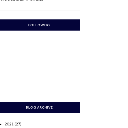
Resort
hotel secret incheon korea
FOLLOWERS
BLOG ARCHIVE
2021
(27)
►