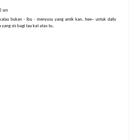
2 am
k kalau bukan - ibu - menyusu yang amik kan.. hee~ untuk daily
ng sis bagi tau kat atas tu..