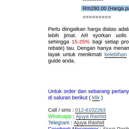
Rm280.00 (Harga p
=========
Perlu diingatkan harga diatas ada
lebih jimat. AR syorkan uolls
sehingga
15-25%
bagi setiap pro
rebate) tau. Dengan hanya menam
layak untuk menikmati
kelebihan
guide anda.
Untuk order dan sebarang pertan
di saluran berikut (
klik
)
Call / sms :
012-6102263
Whatsapp
:
Ajuya Rashid
Telegram
:
Ajuya Rashid