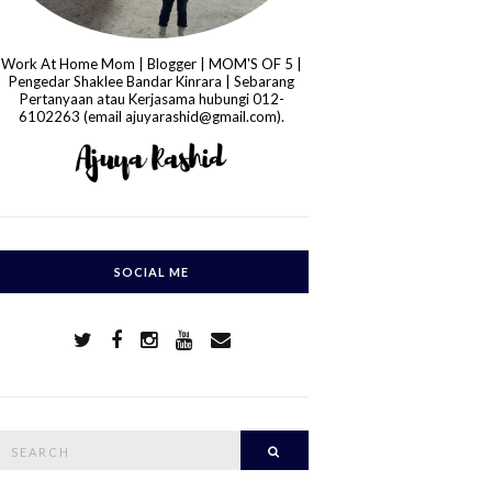
Work At Home Mom | Blogger | MOM'S OF 5 |
Pengedar Shaklee Bandar Kinrara | Sebarang
Pertanyaan atau Kerjasama hubungi 012-
6102263 (email ajuyarashid@gmail.com).
SOCIAL ME
S
Search
e
a