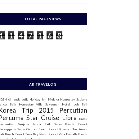
c
h
TOTAL PAGEVIEWS
o
1
1
4
7
1
6
8
AR TRAVELOG
3D2N di janda baik
Holiday Inn Melaka
Homestay Saujana
Janda Baik
Homestay Villa Sakeenah
Hotel Ipoh Bali
Korea Trip 2015
Percutian
Percuma Star Cruise Libra
Pulau
Perhentian
Saujana Janda Baik
Sutra Beach Resort
Terengganu
Swiss Garden Beach Resort Kuantan
Tok Aman
Bali Beach Resort
Tuna Bay Island Resort
Villa Danialla Beach