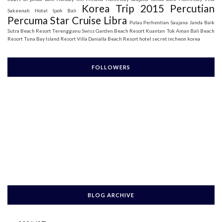
Korea Trip 2015
Percutian
Sakeenah
Hotel Ipoh Bali
Percuma Star Cruise Libra
Pulau Perhentian
Saujana Janda Baik
Sutra Beach Resort Terengganu
Swiss Garden Beach Resort Kuantan
Tok Aman Bali Beach
Resort
Tuna Bay Island Resort
Villa Danialla Beach Resort
hotel secret incheon korea
FOLLOWERS
BLOG ARCHIVE