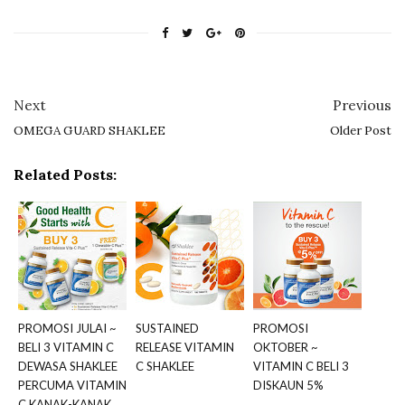
Next
Previous
OMEGA GUARD SHAKLEE
Older Post
Related Posts:
PROMOSI JULAI ~
SUSTAINED
PROMOSI
BELI 3 VITAMIN C
RELEASE VITAMIN
OKTOBER ~
DEWASA SHAKLEE
C SHAKLEE
VITAMIN C BELI 3
PERCUMA VITAMIN
DISKAUN 5%
C KANAK-KANAK