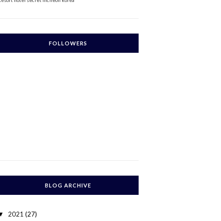
Resort
hotel secret incheon korea
FOLLOWERS
BLOG ARCHIVE
2021
(27)
▼