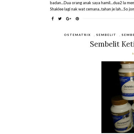
badan...Dua orang anak saya hamil...dua2 la me
Shaklee lagi nak wat cemana..tahan je lah...So j
OSTEMATRIX
,
SEMBELIT
,
SEMBE
Sembelit Ket