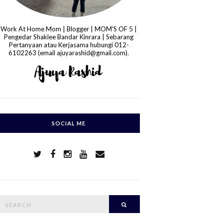
Work At Home Mom | Blogger | MOM'S OF 5 |
Pengedar Shaklee Bandar Kinrara | Sebarang
Pertanyaan atau Kerjasama hubungi 012-
6102263 (email ajuyarashid@gmail.com).
SOCIAL ME
S
Search
e
a