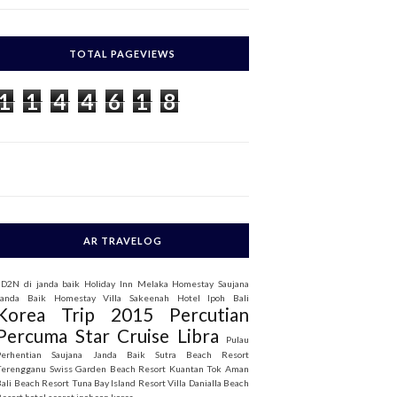
c
h
TOTAL PAGEVIEWS
o
1
1
4
4
6
1
8
AR TRAVELOG
3D2N di janda baik
Holiday Inn Melaka
Homestay Saujana
Janda Baik
Homestay Villa Sakeenah
Hotel Ipoh Bali
Korea Trip 2015
Percutian
Percuma Star Cruise Libra
Pulau
Perhentian
Saujana Janda Baik
Sutra Beach Resort
Terengganu
Swiss Garden Beach Resort Kuantan
Tok Aman
Bali Beach Resort
Tuna Bay Island Resort
Villa Danialla Beach