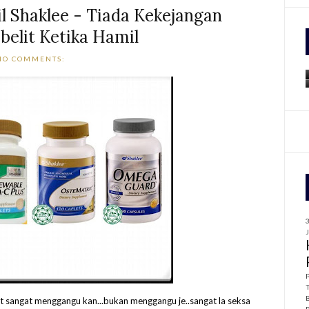
l Shaklee - Tiada Kekejangan
elit Ketika Hamil
f
r
NO COMMENTS:
:
it sangat menggangu kan...bukan menggangu je..sangat la seksa