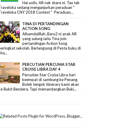
Hai uolls, AR nak share ni. Tau tak
Traveloka sedang menganjurkan peraduan "
Traveloka CNY 2018 Contest " Peraduan...
TINA DI PERTANDINGAN
ACTION SONG
Alhamdulillah..Baru2 ni anak AR
yang sulung iaitu Tina join
pertandingan Action Song
peringkat sekolah. Berlangsung di Pesta buku di
Sha...
PERCUTIAN PERCUMA STAR
CRUISE LIBRA DAY 4
Percutian Star Cruise Libra hari
keempat di sambung ke Penang.
Boleh tengok itinerary kami akan
ke Bukit Bendera. Tapi memandangkan Buki...