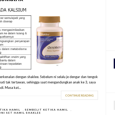
 berkenalan dengan shaklee. Sebelum ni selalu je dengar dan tengok
 hati tak tertawan, sehingga saat mengandungkan anak ke 3, saya
di. Masa kat...
CONTINUE READING
TIKA HAMIL
,
SEMBELIT KETIKA HAMIL
,
NI SET HAMIL SHAKLEE
r