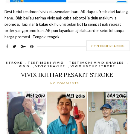
Best betul testimoni vivix ni...semalam baru AR dapat. fresh dari ladang.
hehe...8hb beliau terima vivix nak cuba sebotol je dulu maklum la
promosi. Tapi nanti kalau ok hujung bulan kot la sempat nak repeat
order yang promo kan. AR pun layankan aje lah...order sebotol tanpa
harga promosi. Tengok-tengok...
CONTINUE READING
STROKE
,
TESTIMONI VIVIX
,
TESTIMONI VIVIX SHAKLEE
,
VIVIX
,
VIVIX SHAKLEE
,
VIVIX UNTUK STROKE
VIVIX IKHTIAR PESAKIT STROKE
NO COMMENTS: