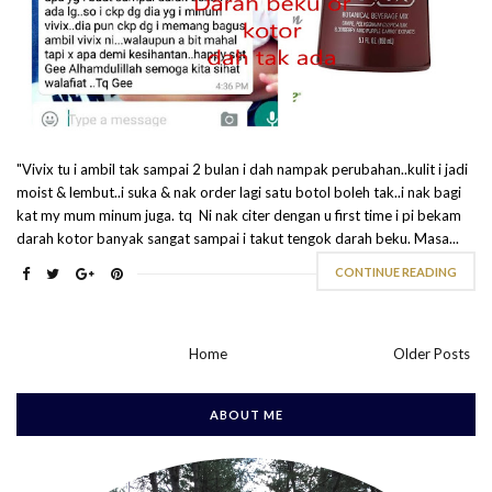
"Vivix tu i ambil tak sampai 2 bulan i dah nampak perubahan..kulit i jadi
moist & lembut..i suka & nak order lagi satu botol boleh tak..i nak bagi
kat my mum minum juga. tq Ni nak citer dengan u first time i pi bekam
darah kotor banyak sangat sampai i takut tengok darah beku. Masa...
CONTINUE READING
Home
Older Posts
ABOUT ME