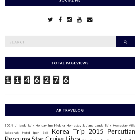
SOCIAL ME
S
Searc
e
a
r
c
h
TOTAL PAGEVIEWS
f
o
1
1
4
6
2
7
6
r
:
AR TRAVELOG
3D2N di janda baik
Holiday Inn Melaka
Homestay Saujana Janda Baik
Homestay Villa
Korea Trip 2015
Percutian
Sakeenah
Hotel Ipoh Bali
Percuma Star Cruise Libra