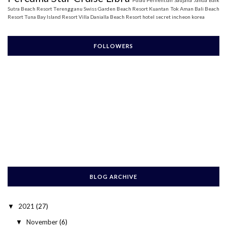
Pulau Perhentian
Saujana Janda Baik
Sutra Beach Resort Terengganu
Swiss Garden Beach Resort Kuantan
Tok Aman Bali Beach
Resort
Tuna Bay Island Resort
Villa Danialla Beach Resort
hotel secret incheon korea
FOLLOWERS
BLOG ARCHIVE
2021
(27)
▼
November
(6)
▼