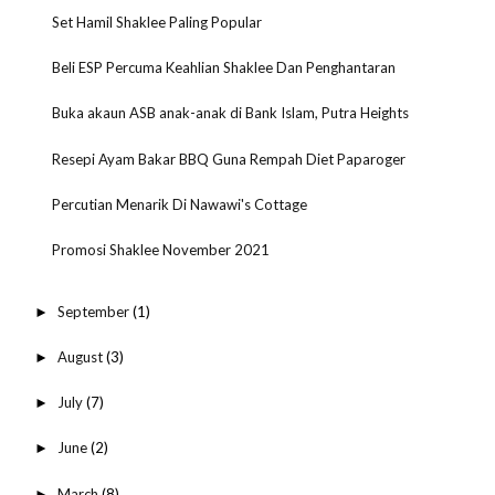
Set Hamil Shaklee Paling Popular
Beli ESP Percuma Keahlian Shaklee Dan Penghantaran
Buka akaun ASB anak-anak di Bank Islam, Putra Heights
Resepi Ayam Bakar BBQ Guna Rempah Diet Paparoger
Percutian Menarik Di Nawawi's Cottage
Promosi Shaklee November 2021
September
(1)
►
August
(3)
►
July
(7)
►
June
(2)
►
March
(8)
►