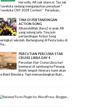
Hai uolls, AR nak share ni. Tau tak
Traveloka sedang menganjurkan peraduan "
Traveloka CNY 2018 Contest " Peraduan...
TINA DI PERTANDINGAN
ACTION SONG
Alhamdulillah..Baru2 ni anak AR
yang sulung iaitu Tina join
pertandingan Action Song
peringkat sekolah. Berlangsung di Pesta buku di
Sha...
PERCUTIAN PERCUMA STAR
CRUISE LIBRA DAY 4
Percutian Star Cruise Libra hari
keempat di sambung ke Penang.
Boleh tengok itinerary kami akan
ke Bukit Bendera. Tapi memandangkan Buki...