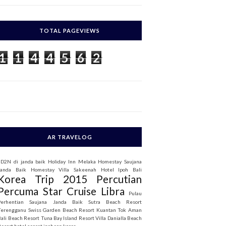
c
h
TOTAL PAGEVIEWS
o
1
1
4
4
5
6
2
AR TRAVELOG
3D2N di janda baik
Holiday Inn Melaka
Homestay Saujana
Janda Baik
Homestay Villa Sakeenah
Hotel Ipoh Bali
Korea Trip 2015
Percutian
Percuma Star Cruise Libra
Pulau
Perhentian
Saujana Janda Baik
Sutra Beach Resort
Terengganu
Swiss Garden Beach Resort Kuantan
Tok Aman
Bali Beach Resort
Tuna Bay Island Resort
Villa Danialla Beach