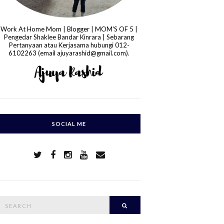
Work At Home Mom | Blogger | MOM'S OF 5 |
Pengedar Shaklee Bandar Kinrara | Sebarang
Pertanyaan atau Kerjasama hubungi 012-
6102263 (email ajuyarashid@gmail.com).
SOCIAL ME
S
Search
e
a