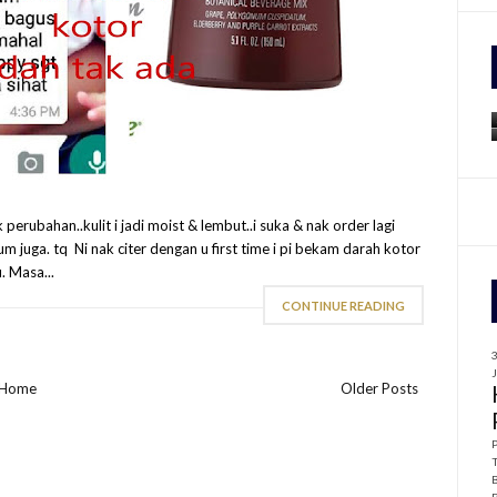
f
r
:
 perubahan..kulit i jadi moist & lembut..i suka & nak order lagi
m juga. tq Ni nak citer dengan u first time i pi bekam darah kotor
. Masa...
CONTINUE READING
Home
Older Posts