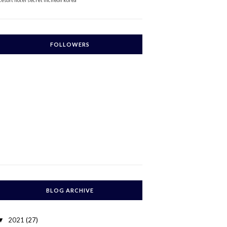
Resort
hotel secret incheon korea
FOLLOWERS
BLOG ARCHIVE
2021
(27)
▼