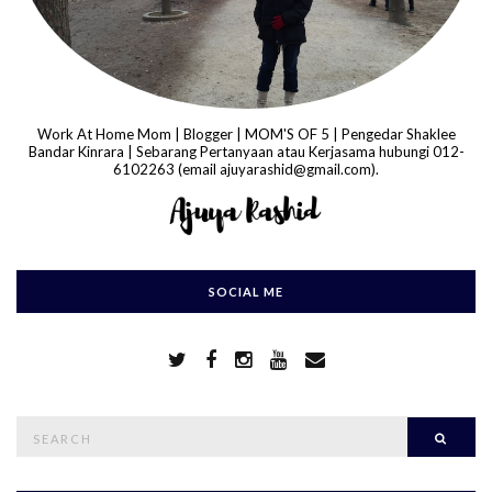
Work At Home Mom | Blogger | MOM'S OF 5 | Pengedar Shaklee
Bandar Kinrara | Sebarang Pertanyaan atau Kerjasama hubungi 012-
6102263 (email ajuyarashid@gmail.com).
SOCIAL ME
S
Searc
e
a
r