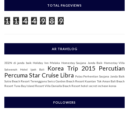
c
h
TOTAL PAGEVIEWS
f
o
1
1
4
4
9
8
9
r
:
AR TRAVELOG
3D2N di janda baik
Holiday Inn Melaka
Homestay Saujana Janda Baik
Homestay Villa
Korea Trip 2015
Percutian
Sakeenah
Hotel Ipoh Bali
Percuma Star Cruise Libra
Pulau Perhentian
Saujana Janda Baik
Sutra Beach Resort Terengganu
Swiss Garden Beach Resort Kuantan
Tok Aman Bali Beach
Resort
Tuna Bay Island Resort
Villa Danialla Beach Resort
hotel secret incheon korea
FOLLOWERS