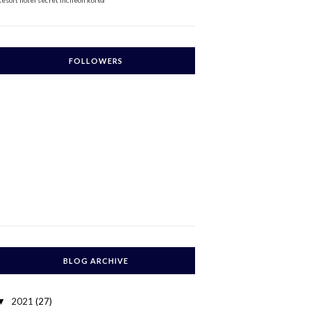
Resort
hotel secret incheon korea
FOLLOWERS
BLOG ARCHIVE
2021
(27)
▼