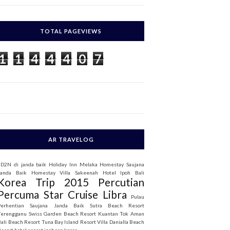
c
h
TOTAL PAGEVIEWS
o
1
1
4
4
4
0
7
AR TRAVELOG
3D2N di janda baik
Holiday Inn Melaka
Homestay Saujana
Janda Baik
Homestay Villa Sakeenah
Hotel Ipoh Bali
Korea Trip 2015
Percutian
Percuma Star Cruise Libra
Pulau
Perhentian
Saujana Janda Baik
Sutra Beach Resort
Terengganu
Swiss Garden Beach Resort Kuantan
Tok Aman
Bali Beach Resort
Tuna Bay Island Resort
Villa Danialla Beach