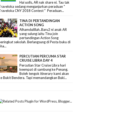
Hai uolls, AR nak share ni. Tau tak
Traveloka sedang menganjurkan peraduan "
Traveloka CNY 2018 Contest " Peraduan...
TINA DI PERTANDINGAN
ACTION SONG
Alhamdulillah..Baru2 ni anak AR
yang sulung iaitu Tina join
pertandingan Action Song
peringkat sekolah. Berlangsung di Pesta buku di
Sha...
PERCUTIAN PERCUMA STAR
CRUISE LIBRA DAY 4
Percutian Star Cruise Libra hari
keempat di sambung ke Penang.
Boleh tengok itinerary kami akan
ke Bukit Bendera. Tapi memandangkan Buki...