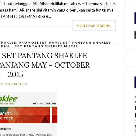
aris buat pelanggan AR. Alhamdulillah murah rezeki semua ye. hehe.
masa hamil AR share sini vitamin yang diperlukan serta fungsi nya
f
ITAMIN C, OSTEMATRIX) B...
r
CONTINUE READING
:
SHAKLEE. PROMOSI SET HAMIL SET PANTANG SHAKLEE
,
URAH
,
SET PANTANG SHAKLEE MURAH
N SET PANTANG SHAKLEE
PANJANG MAY - OCTOBER
2015
NO COMMENTS: