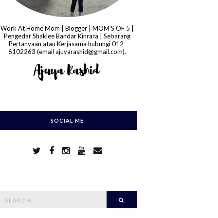
Work At Home Mom | Blogger | MOM'S OF 5 |
Pengedar Shaklee Bandar Kinrara | Sebarang
Pertanyaan atau Kerjasama hubungi 012-
6102263 (email ajuyarashid@gmail.com).
SOCIAL ME
S
Search
e
a