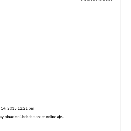
 14, 2015 12:21 pm
y pinacle ni..hehehe order online aje..