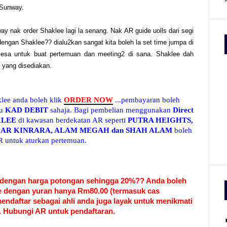
e Sunway.
y nak order Shaklee lagi la senang. Nak AR guide uolls dari segi
engan Shaklee?? dialu2kan sangat kita boleh la set time jumpa di
esa untuk buat pertemuan dan meeting2 di sana. Shaklee dah
 yang disediakan.
klee anda boleh klik
ORDER NOW
...pembayaran boleh
au
KAD DEBIT
sahaja. Bagi pembelian menggunakan
Direct
KLEE
di kawasan berdekatan AR seperti
PUTRA HEIGHTS,
AR KINRARA, ALAM MEGAH dan SHAH ALAM
boleh
 untuk aturkan pertemuan.
 dengan harga potongan sehingga 20%?? Anda boleh
ee dengan yuran hanya Rm80.00 (termasuk cas
ndaftar sebagai ahli anda juga layak untuk menikmati
. Hubungi AR untuk pendaftaran.