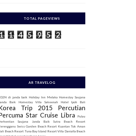
c
h
TOTAL PAGEVIEWS
o
1
1
4
5
9
5
2
AR TRAVELOG
3D2N di janda baik
Holiday Inn Melaka
Homestay Saujana
Janda Baik
Homestay Villa Sakeenah
Hotel Ipoh Bali
Korea Trip 2015
Percutian
Percuma Star Cruise Libra
Pulau
Perhentian
Saujana Janda Baik
Sutra Beach Resort
Terengganu
Swiss Garden Beach Resort Kuantan
Tok Aman
Bali Beach Resort
Tuna Bay Island Resort
Villa Danialla Beach