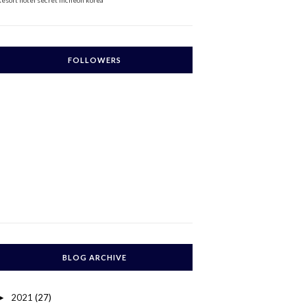
Resort
hotel secret incheon korea
FOLLOWERS
BLOG ARCHIVE
2021
(27)
►