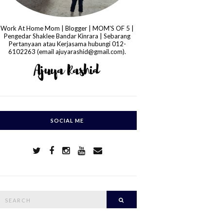
Work At Home Mom | Blogger | MOM'S OF 5 |
Pengedar Shaklee Bandar Kinrara | Sebarang
Pertanyaan atau Kerjasama hubungi 012-
6102263 (email ajuyarashid@gmail.com).
SOCIAL ME
S
Search
e
a