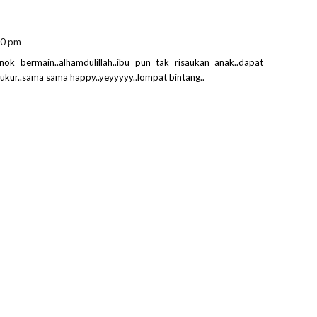
50 pm
nok bermain..alhamdulillah..ibu pun tak risaukan anak..dapat
ukur..sama sama happy..yeyyyyy..lompat bintang..