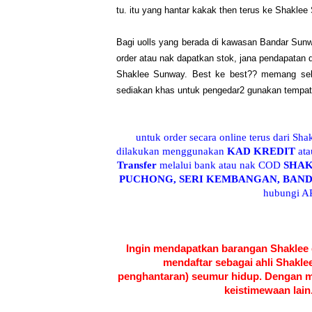
tu. itu yang hantar kakak then terus ke Shakle
Bagi uolls yang berada di kawasan Bandar Sunwa
order atau nak dapatkan stok, jana pendapatan d
Shaklee Sunway. Best ke best?? memang sel
sediakan khas untuk pengedar2 gunakan tempat
untuk order secara online terus dari Sha
dilakukan menggunakan
KAD KREDIT
at
Transfer
melalui bank atau nak COD
SHA
PUCHONG, SERI KEMBANGAN, BAND
hubungi AR
Ingin mendapatkan barangan Shaklee
mendaftar sebagai ahli Shakl
penghantaran) seumur hidup. Dengan me
keistimewaan lain