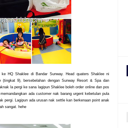
ak ke HQ Shaklee di Bandar Sunway. Head quaters Shaklee ni
e (tingkat 9), bersebelahan dengan Sunway Resort & Spa dan
knak la pergi ke sana lagipun Shaklee boleh order online dan pos
i memandangkan ada customer nak barang urgent kebetulan pula
ak pergi. Lagipun ada urusan nak settle kan berkenaan point anak
sah sangat. hehe
r