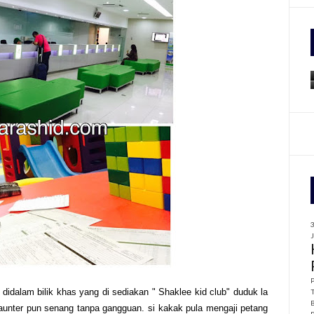
f
r
:
idalam bilik khas yang di sediakan " Shaklee kid club" duduk la
aunter pun senang tanpa gangguan. si kakak pula mengaji petang