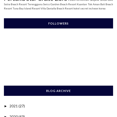
Sutra Beach Resort Terengganu
Swiss Garden Beach Resort Kuantan
Tok Aman Bali Beach
Resort
Tuna Bay Island Resort
Villa Danialla Beach Resort
hotel secret incheon korea
FOLLOWERS
BLOG ARCHIVE
2021
(27)
►
2020
(43)
►