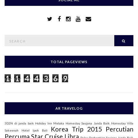
S
Searc
e
a
r
c
h
TOTAL PAGEVIEWS
f
o
1
1
4
4
3
6
9
r
:
AR TRAVELOG
3D2N di janda baik
Holiday Inn Melaka
Homestay Saujana Janda Baik
Homestay Villa
Korea Trip 2015
Percutian
Sakeenah
Hotel Ipoh Bali
Percuma Star Cruise Libra
Pulau Perhentian
Saujana Janda Baik