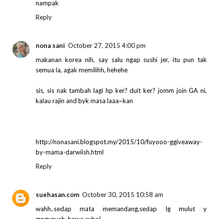
nampak
Reply
nona sani
October 27, 2015 4:00 pm
makanan korea nih, say salu ngap sushi jer, itu pun tak
semua la, agak memilihh, hehehe
sis, sis nak tambah lagi hp ker? duit ker? jomm join GA ni,
kalau rajin and byk masa laaa~kan
http://nonasani.blogspot.my/2015/10/fuyooo-ggiveaway-
by-mama-darwiish.html
Reply
suehasan.com
October 30, 2015 10:58 am
wahh..sedap mata memandang,sedap lg mulut y