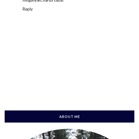
mngunyah..harus cuba!
Reply
ABOUT ME