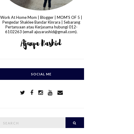
Work At Home Mom | Blogger | MOM'S OF 5 |
Pengedar Shaklee Bandar Kinrara | Sebarang
Pertanyaan atau Kerjasama hubungi 012-
6102263 (email ajuyarashid@gmail.com).
SOCIAL ME
S
Search
e
a