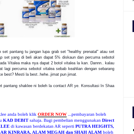
et pantang tu jangan lupa grab set "healthy prenatal" atau set
iap set yang di beli akan dapat 5% diskaun dan percuma sebotol
ada Vitalea maka nya dapat 2 botol vitalea la kan. Dannn.. kalau
apat lagi percuma sebotol vitalea sebab keahlian dengan sebarang
e best? Mesti la best..hehe..jimat pun jimat.
et pantang shaklee ni boleh la contact AR ye. Konsultasi In Shaa
klee anda boleh klik
ORDER NOW
...pembayaran boleh
au
KAD DEBIT
sahaja. Bagi pembelian menggunakan
Direct
KLEE
di kawasan berdekatan AR seperti
PUTRA HEIGHTS,
AR KINRARA, ALAM MEGAH dan SHAH ALAM
boleh