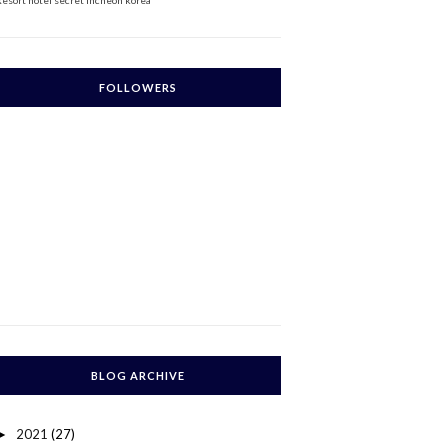
Resort
hotel secret incheon korea
FOLLOWERS
BLOG ARCHIVE
2021
(27)
►