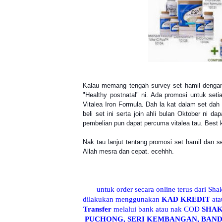
Kalau memang tengah survey set hamil dengan s
"Healthy postnatal" ni. Ada promosi untuk set
Vitalea Iron Formula. Dah la kat dalam set dah 
beli set ini serta join ahli bulan Oktober ni d
pembelian pun dapat percuma vitalea tau. Best k
Nak tau lanjut tentang promosi set hamil dan s
Allah mesra dan cepat. ecehhh.
untuk order secara online terus dari Sha
dilakukan menggunakan
KAD KREDIT
at
Transfer
melalui bank atau nak COD
SHA
PUCHONG, SERI KEMBANGAN, BAND