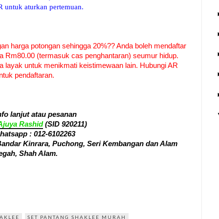
 untuk aturkan pertemuan.
gan harga potongan sehingga 20%?? Anda boleh mendaftar
ya Rm80.00 (termasuk cas penghantaran) seumur hidup.
a layak untuk menikmati keistimewaan lain. Hubungi AR
ntuk pendaftaran.
nfo lanjut atau pesanan
Ajuya Rashid
(SID 920211)
whatsapp :
012-6102263
 Bandar Kinrara, Puchong, Seri Kembangan dan Alam
gah, Shah Alam.
HAKLEE
SET PANTANG SHAKLEE MURAH