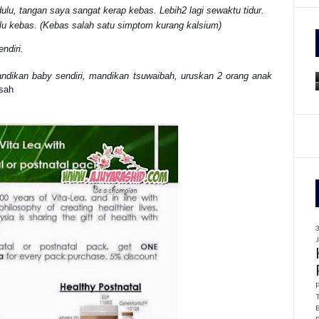
 tangan saya sangat kerap kebas. Lebih2 lagi sewaktu tidur.
alu kebas. (Kebas salah satu simptom kurang kalsium)
f
ndiri.
r
:
andikan baby sendiri, mandikan tsuwaibah, uruskan 2 orang anak
isah