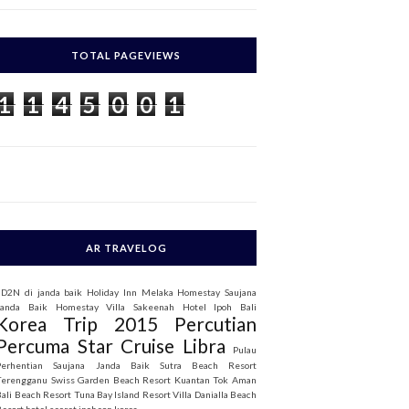
c
h
TOTAL PAGEVIEWS
o
1
1
4
5
0
0
1
AR TRAVELOG
3D2N di janda baik
Holiday Inn Melaka
Homestay Saujana
Janda Baik
Homestay Villa Sakeenah
Hotel Ipoh Bali
Korea Trip 2015
Percutian
Percuma Star Cruise Libra
Pulau
Perhentian
Saujana Janda Baik
Sutra Beach Resort
Terengganu
Swiss Garden Beach Resort Kuantan
Tok Aman
Bali Beach Resort
Tuna Bay Island Resort
Villa Danialla Beach