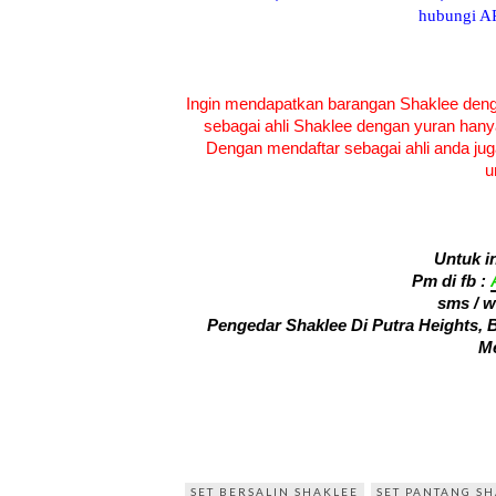
hubungi AR
Ingin mendapatkan barangan Shaklee den
sebagai ahli Shaklee dengan yuran han
Dengan mendaftar sebagai ahli anda jug
u
Untuk i
Pm di fb :
sms / 
Pengedar Shaklee Di Putra Heights,
Me
SET BERSALIN SHAKLEE
SET PANTANG S