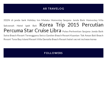
AR TRAVELOG
3D2N di janda baik
Holiday Inn Melaka
Homestay Saujana Janda Baik
Homestay Villa
Korea Trip 2015
Percutian
Sakeenah
Hotel Ipoh Bali
Percuma Star Cruise Libra
Pulau Perhentian
Saujana Janda Baik
Sutra Beach Resort Terengganu
Swiss Garden Beach Resort Kuantan
Tok Aman Bali Beach
Resort
Tuna Bay Island Resort
Villa Danialla Beach Resort
hotel secret incheon korea
FOLLOWERS