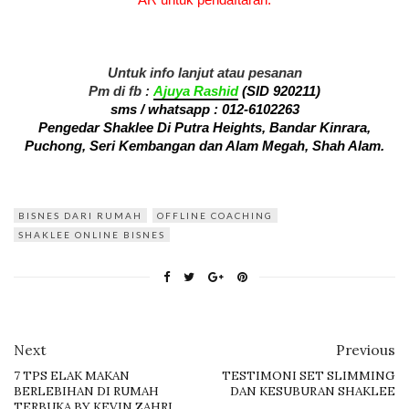
AR untuk pendaftaran.
Untuk info lanjut atau pesanan
Pm di fb :
Ajuya Rashid
(SID 920211)
sms / whatsapp :
012-6102263
Pengedar Shaklee Di Putra Heights, Bandar Kinrara,
Puchong, Seri Kembangan dan Alam Megah, Shah Alam.
BISNES DARI RUMAH
OFFLINE COACHING
SHAKLEE ONLINE BISNES
Next
Previous
7 TPS ELAK MAKAN
TESTIMONI SET SLIMMING
BERLEBIHAN DI RUMAH
DAN KESUBURAN SHAKLEE
TERBUKA BY KEVIN ZAHRI