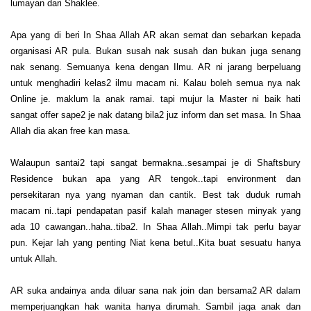
lumayan dari Shaklee.
Apa yang di beri In Shaa Allah AR akan semat dan sebarkan kepada
organisasi AR pula. Bukan susah nak susah dan bukan juga senang
nak senang. Semuanya kena dengan Ilmu. AR ni jarang berpeluang
untuk menghadiri kelas2 ilmu macam ni. Kalau boleh semua nya nak
Online je. maklum la anak ramai. tapi mujur la Master ni baik hati
sangat offer sape2 je nak datang bila2 juz inform dan set masa. In Shaa
Allah dia akan free kan masa.
Walaupun santai2 tapi sangat bermakna..sesampai je di Shaftsbury
Residence bukan apa yang AR tengok..tapi environment dan
persekitaran nya yang nyaman dan cantik. Best tak duduk rumah
macam ni..tapi pendapatan pasif kalah manager stesen minyak yang
ada 10 cawangan..haha..tiba2. In Shaa Allah..Mimpi tak perlu bayar
pun. Kejar lah yang penting Niat kena betul..Kita buat sesuatu hanya
untuk Allah.
AR suka andainya anda diluar sana nak join dan bersama2 AR dalam
memperjuangkan hak wanita hanya dirumah. Sambil jaga anak dan