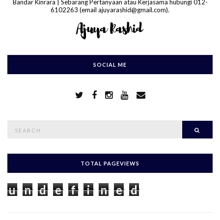
Bandar Kinrara | Sebarang Pertanyaan atau Kerjasama hubungi 012-
6102263 (email ajuyarashid@gmail.com).
SOCIAL ME
S
Searc
e
a
r
c
h
TOTAL PAGEVIEWS
f
o
u
n
d
e
f
i
n
e
d
r
: