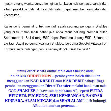
nya..memang wanita punya keinginan lah kalau nak sentiasa cantik dan
sihat. pasal kos dah tak kira dah kalau dapat memberi kesihatan dan
kecantikan.
Kalau uolls berminat untuk menjadi salah seorang pengguna Shaklee
yang bijak malah lebih hebat jika anda rebut peluang promosi bulan
September ni. Beli 6 tong ESP dapat Percuma 1 tong ESP. Bukan itu
aje tau..Dapat percuma keahlian Shaklee, percuma Sebotol Vitalea Iron
Formula serta pulangan bonus sebanyak 5%. Best ke best?
untuk order secara online terus dari Shaklee anda
boleh klik
ORDER NOW
...pembayaran boleh dilakukan
menggunakan
KAD KREDIT
atau
KAD DEBIT
sahaja. Bagi
pembelian menggunakan
Direct Transfer
melalui bank atau nak
COD
SHAKLEE
di kawasan berdekatan AR seperti
PUTRA
HEIGHTS, PUCHONG, SERI KEMBANGAN, BANDAR
KINRARA, ALAM MEGAH dan SHAH ALAM
boleh hubungi
AR untuk aturkan pertemuan.