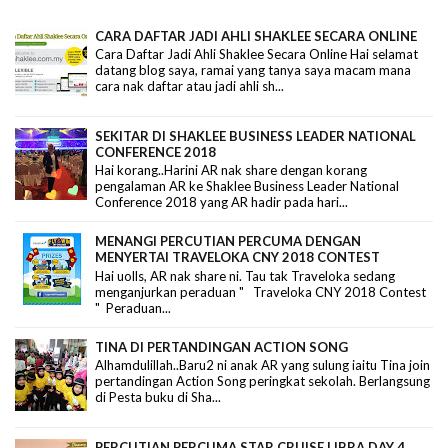
CARA DAFTAR JADI AHLI SHAKLEE SECARA ONLINE
Cara Daftar Jadi Ahli Shaklee Secara Online Hai selamat
datang blog saya, ramai yang tanya saya macam mana
cara nak daftar atau jadi ahli sh...
SEKITAR DI SHAKLEE BUSINESS LEADER NATIONAL
CONFERENCE 2018
Hai korang..Harini AR nak share dengan korang
pengalaman AR ke Shaklee Business Leader National
Conference 2018 yang AR hadir pada hari...
MENANGI PERCUTIAN PERCUMA DENGAN
MENYERTAI TRAVELOKA CNY 2018 CONTEST
Hai uolls, AR nak share ni. Tau tak Traveloka sedang
menganjurkan peraduan " Traveloka CNY 2018 Contest
" Peraduan...
TINA DI PERTANDINGAN ACTION SONG
Alhamdulillah..Baru2 ni anak AR yang sulung iaitu Tina join
pertandingan Action Song peringkat sekolah. Berlangsung
di Pesta buku di Sha...
PERCUTIAN PERCUMA STAR CRUISE LIBRA DAY 4