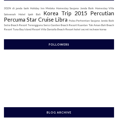
3D2N di janda baik
Holiday Inn Melaka
Homestay Saujana Janda Baik
Homestay Villa
Korea Trip 2015
Percutian
Sakeenah
Hotel Ipoh Bali
Percuma Star Cruise Libra
Pulau Perhentian
Saujana Janda Baik
Sutra Beach Resort Terengganu
Swiss Garden Beach Resort Kuantan
Tok Aman Bali Beach
Resort
Tuna Bay Island Resort
Villa Danialla Beach Resort
hotel secret incheon korea
FOLLOWERS
BLOG ARCHIVE