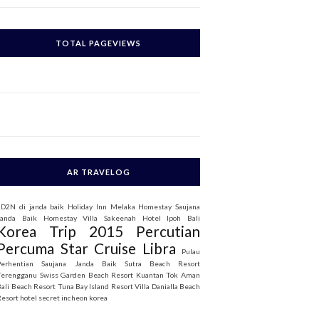
c
h
TOTAL PAGEVIEWS
o
AR TRAVELOG
3D2N di janda baik
Holiday Inn Melaka
Homestay Saujana
Janda Baik
Homestay Villa Sakeenah
Hotel Ipoh Bali
Korea Trip 2015
Percutian
Percuma Star Cruise Libra
Pulau
Perhentian
Saujana Janda Baik
Sutra Beach Resort
Terengganu
Swiss Garden Beach Resort Kuantan
Tok Aman
Bali Beach Resort
Tuna Bay Island Resort
Villa Danialla Beach
Resort
hotel secret incheon korea