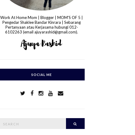
Work At Home Mom | Blogger | MOM'S OF 5 |
Pengedar Shaklee Bandar Kinrara | Sebarang
Pertanyaan atau Kerjasama hubungi 012-
6102263 (email ajuyarashid@gmail.com).
SOCIAL ME
S
Search
e
a