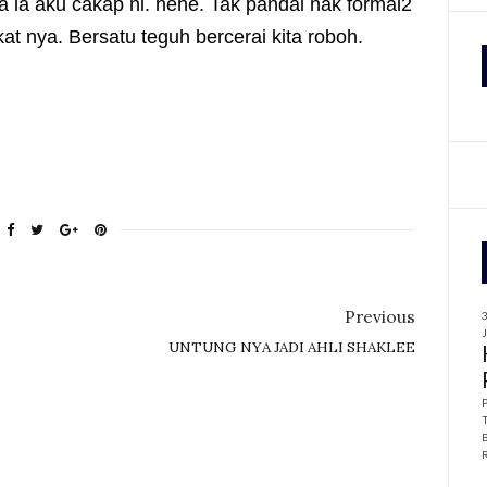
a la aku cakap ni. hehe. Tak pandai nak formal2
kat nya. Bersatu teguh bercerai kita roboh.
f
r
:
Previous
UNTUNG NYA JADI AHLI SHAKLEE