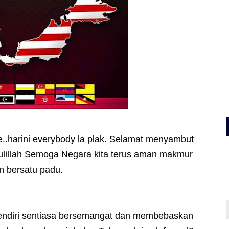
..harini everybody la plak. Selamat menyambut
ulillah Semoga Negara kita terus aman makmur
n bersatu padu.
 sendiri sentiasa bersemangat dan membebaskan
r