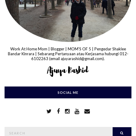
Work At Home Mom | Blogger | MOM'S OF 5 | Pengedar Shaklee
Bandar Kinrara | Sebarang Pertanyaan atau Kerjasama hubungi 012-
6102263 (email ajuyarashid@gmail.com).
SOCIAL ME
S
Searc
e