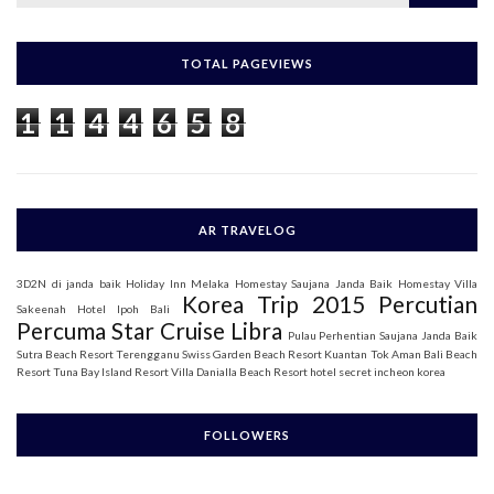
a
r
c
h
TOTAL PAGEVIEWS
f
o
1
1
4
4
6
5
8
r
:
AR TRAVELOG
3D2N di janda baik
Holiday Inn Melaka
Homestay Saujana Janda Baik
Homestay Villa
Korea Trip 2015
Percutian
Sakeenah
Hotel Ipoh Bali
Percuma Star Cruise Libra
Pulau Perhentian
Saujana Janda Baik
Sutra Beach Resort Terengganu
Swiss Garden Beach Resort Kuantan
Tok Aman Bali Beach
Resort
Tuna Bay Island Resort
Villa Danialla Beach Resort
hotel secret incheon korea
FOLLOWERS