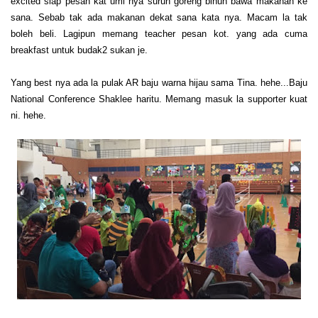
excited siap pesan kat umi nya suruh goreng bihun bawa makanan ke
sana. Sebab tak ada makanan dekat sana kata nya. Macam la tak
boleh beli. Lagipun memang teacher pesan kot. yang ada cuma
breakfast untuk budak2 sukan je.
Yang best nya ada la pulak AR baju warna hijau sama Tina. hehe...Baju
National Conference Shaklee haritu. Memang masuk la supporter kuat
ni. hehe.