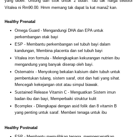
yang dibeli. Untung dah stok untuk 2 bulan. Tau tak harga sebotol
Vitalea ni Rm90.00. Hmm memang tak dapat la kat mana2 kan.
Healthy Prenatal
Omega Guard - Mengandungi DHA dan EPA untuk
perkembangan otak bayi
ESP - Membantu perkembangan sel tubuh bayi dalam
kandungan, Membina placenta dan sel tubuh bayi
Vitalea iron formula - Melengkapkan kekurangan nutrien ibu
mengandung yang banyak diserap oleh bayi.
Ostematrix - Menyokong bekalan kalsium dalm tubuh untuk
pembentukan tulang, sistem saraf, otot dan hati yang sihat.
Mencegah kekejangan otot atau simpul biawak.
Sustained Release Vitamin C - Menguatkan Sistem imun
badan ibu dan bayi, Memperbaiki struktur kulit
Bcomplex - Dilengkapai dengan asid folik dan 8 vitamin B
yang penting untuk saraf. Memberi tenaga untuk ibu
Healthy Postnatal
ESP - Membantu memulihkan tenaga, mempercepatkan