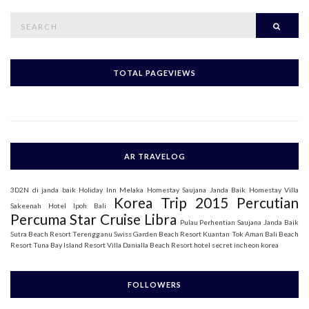
S
Searc
e
a
r
c
h
TOTAL PAGEVIEWS
f
o
r
:
AR TRAVELOG
3D2N di janda baik
Holiday Inn Melaka
Homestay Saujana Janda Baik
Homestay Villa
Korea Trip 2015
Percutian
Sakeenah
Hotel Ipoh Bali
Percuma Star Cruise Libra
Pulau Perhentian
Saujana Janda Baik
Sutra Beach Resort Terengganu
Swiss Garden Beach Resort Kuantan
Tok Aman Bali Beach
Resort
Tuna Bay Island Resort
Villa Danialla Beach Resort
hotel secret incheon korea
FOLLOWERS