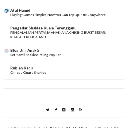
Atul Hamid
Playing Games Simpler, Now You Can Top Up PUBG Anywhere
Pengedar Shaklee Kuala Terengganu
PENGALAMAN PERTAMA ANAK-ANAK HIKING BUKIT BESAR,
KUALA TERENGGANU
Blog Umi Anak 5
Set Hamil Shaklee Paling Popular
Rubiah Kadir
Omega Guard Shaklee
COPYRIGHT ©
2026
BLOG UMI ANAK 5
| POWERED BY