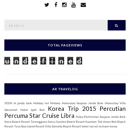
S
Searc
e
a
r
c
h
TOTAL PAGEVIEWS
f
o
u
n
d
e
f
i
n
e
d
r
:
AR TRAVELOG
3D2N di janda baik
Holiday Inn Melaka
Homestay Saujana Janda Baik
Homestay Villa
Korea Trip 2015
Percutian
Sakeenah
Hotel Ipoh Bali
Percuma Star Cruise Libra
Pulau Perhentian
Saujana Janda Baik
Sutra Beach Resort Terengganu
Swiss Garden Beach Resort Kuantan
Tok Aman Bali Beach
Resort
Tuna Bay Island Resort
Villa Danialla Beach Resort
hotel secret incheon korea