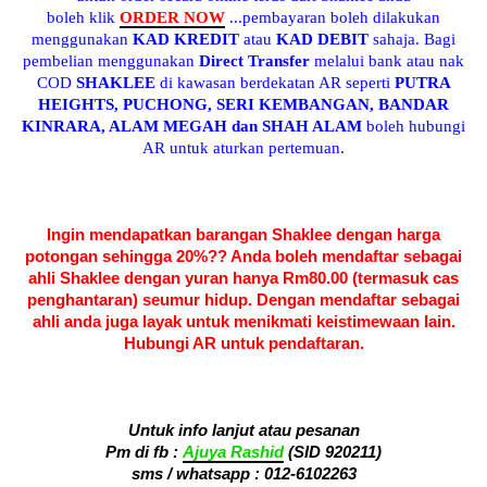
boleh klik
ORDER NOW
...pembayaran boleh dilakukan
menggunakan
KAD KREDIT
atau
KAD DEBIT
sahaja. Bagi
pembelian menggunakan
Direct Transfer
melalui bank atau nak
COD
SHAKLEE
di kawasan berdekatan AR seperti
PUTRA
HEIGHTS, PUCHONG, SERI KEMBANGAN, BANDAR
KINRARA, ALAM MEGAH dan SHAH ALAM
boleh hubungi
AR untuk aturkan pertemuan.
Ingin mendapatkan barangan Shaklee dengan harga
potongan sehingga 20%?? Anda boleh mendaftar sebagai
ahli Shaklee dengan yuran hanya Rm80.00 (termasuk cas
penghantaran) seumur hidup. Dengan mendaftar sebagai
ahli anda juga layak untuk menikmati keistimewaan lain.
Hubungi AR untuk pendaftaran.
Untuk info lanjut atau pesanan
Pm di fb :
Ajuya Rashid
(SID 920211)
sms / whatsapp :
012-6102263