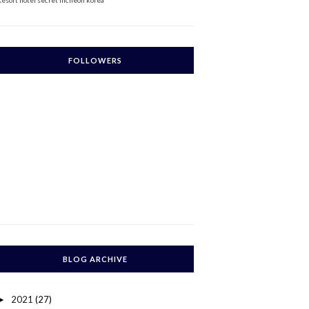
Resort
hotel secret incheon korea
FOLLOWERS
BLOG ARCHIVE
2021
(27)
►