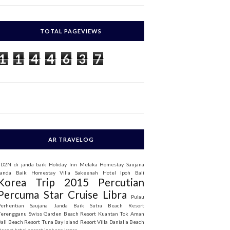
c
h
TOTAL PAGEVIEWS
o
1
1
4
4
6
3
7
AR TRAVELOG
3D2N di janda baik
Holiday Inn Melaka
Homestay Saujana
Janda Baik
Homestay Villa Sakeenah
Hotel Ipoh Bali
Korea Trip 2015
Percutian
Percuma Star Cruise Libra
Pulau
Perhentian
Saujana Janda Baik
Sutra Beach Resort
Terengganu
Swiss Garden Beach Resort Kuantan
Tok Aman
Bali Beach Resort
Tuna Bay Island Resort
Villa Danialla Beach