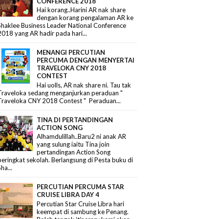
CONFERENCE 2018
Hai korang..Harini AR nak share
dengan korang pengalaman AR ke
Shaklee Business Leader National Conference
2018 yang AR hadir pada hari...
MENANGI PERCUTIAN
PERCUMA DENGAN MENYERTAI
TRAVELOKA CNY 2018
CONTEST
Hai uolls, AR nak share ni. Tau tak
Traveloka sedang menganjurkan peraduan "
Traveloka CNY 2018 Contest " Peraduan...
TINA DI PERTANDINGAN
ACTION SONG
Alhamdulillah..Baru2 ni anak AR
yang sulung iaitu Tina join
pertandingan Action Song
peringkat sekolah. Berlangsung di Pesta buku di
Sha...
PERCUTIAN PERCUMA STAR
CRUISE LIBRA DAY 4
Percutian Star Cruise Libra hari
keempat di sambung ke Penang.