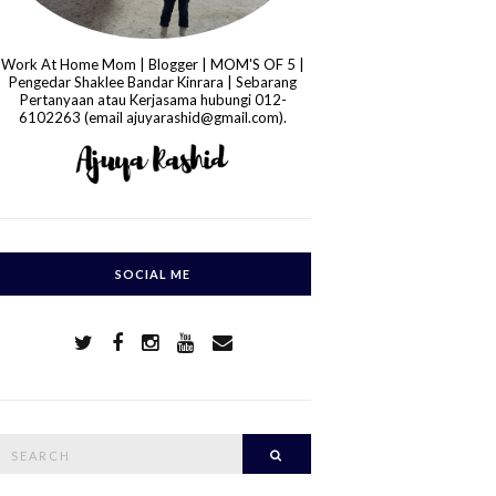
Work At Home Mom | Blogger | MOM'S OF 5 |
Pengedar Shaklee Bandar Kinrara | Sebarang
Pertanyaan atau Kerjasama hubungi 012-
6102263 (email ajuyarashid@gmail.com).
SOCIAL ME
S
Search
e
a