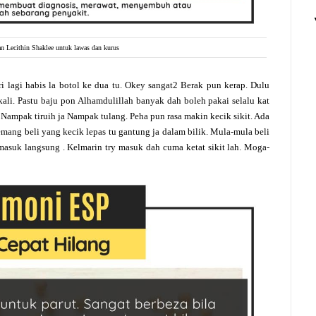
n Lecithin Shaklee untuk lawas dan kurus
 lagi habis la botol ke dua tu. Okey sangat2 Berak pun kerap. Dulu
3 kali. Pastu baju pon Alhamdulillah banyak dah boleh pakai selalu kat
 Nampak tiruih ja Nampak tulang. Peha pun rasa makin kecik sikit. Ada
mang beli yang kecik lepas tu gantung ja dalam bilik. Mula-mula beli
asuk langsung . Kelmarin try masuk dah cuma ketat sikit lah. Moga-